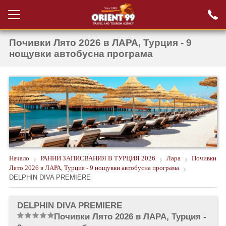
Почивки Лято 2026 в ЛАРА, Турция - 9
Проверка на
Вход за агенти
резервация
нощувки автобусна програма
РАННИ ЗАПИСВАНИЯ ТУРЦИЯ
НОВА ГОДИНА ТУРЦИЯ
НОВА ГОДИНА
ПОЧИВКИ
КРУИЗИ
Начало
РАННИ ЗАПИСВАНИЯ В ТУРЦИЯ 2026
Лара
Почивки
Лято 2026 в ЛАРА, Турция - 9 нощувки автобусна програма
ЕКЗОТИКА
DELPHIN DIVA PREMIERE
ЕКСКУРЗИИ
DELPHIN DIVA PREMIERE
Почивки Лято 2026 в ЛАРА, Турция -