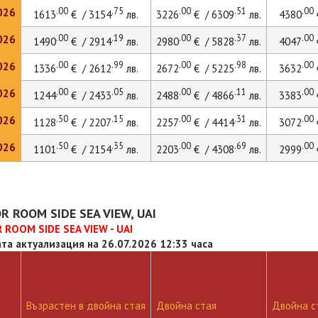
.00
.75
.00
.51
.00
026
1613
€ / 3154
лв.
3226
€ / 6309
лв.
4380
.00
.19
.00
.37
.00
026
1490
€ / 2914
лв.
2980
€ / 5828
лв.
4047
.00
.99
.00
.98
.00
026
1336
€ / 2612
лв.
2672
€ / 5225
лв.
3632
.00
.05
.00
.11
.00
026
1244
€ / 2433
лв.
2488
€ / 4866
лв.
3383
.50
.15
.00
.31
.00
026
1128
€ / 2207
лв.
2257
€ / 4414
лв.
3072
.50
.35
.00
.69
.00
026
1101
€ / 2154
лв.
2203
€ / 4308
лв.
2999
R ROOM SIDE SEA VIEW, UAI
 ROOM SIDE SEA VIEW - UAI
та актуализация на 26.07.2026 12:33 часа
Възрастен в двойна стая
Двойна стая
Двойна ст