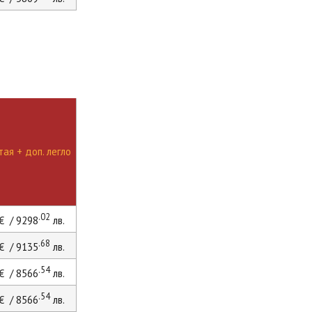
ая + доп. легло
.02
€ / 9298
лв.
.68
€ / 9135
лв.
.54
€ / 8566
лв.
.54
€ / 8566
лв.