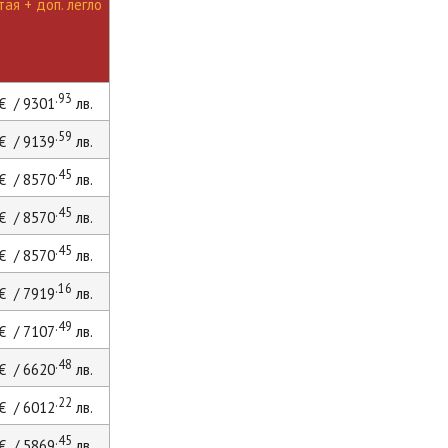
ая + доп. легло
.93
€ / 9301
лв.
.59
€ / 9139
лв.
.45
€ / 8570
лв.
.45
€ / 8570
лв.
.45
€ / 8570
лв.
.16
€ / 7919
лв.
.49
€ / 7107
лв.
.48
€ / 6620
лв.
.22
€ / 6012
лв.
.45
€ / 5869
лв.