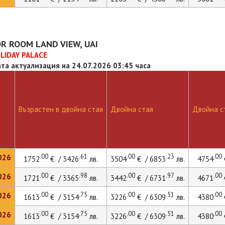
R ROOM LAND VIEW, UAI
LIDAY PALACE
та актуализация на 24.07.2026 03:45 часа
Възрастен в двойна стая
Двойна стая
Двойна ст
.00
.61
.00
.23
.00
026
1752
€ / 3426
лв.
3504
€ / 6853
лв.
4754
.00
.98
.00
.97
.00
026
1721
€ / 3365
лв.
3442
€ / 6731
лв.
4671
.00
.75
.00
.51
.00
026
1613
€ / 3154
лв.
3226
€ / 6309
лв.
4380
.00
.75
.00
.51
.00
026
1613
€ / 3154
лв.
3226
€ / 6309
лв.
4380