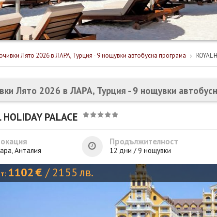
очивки Лято 2026 в ЛАРА, Турция - 9 нощувки автобусна програма
ROYAL 
вки Лято 2026 в ЛАРА, Турция - 9 нощувки автобус
 HOLIDAY PALACE
Локация
Продължителност
ара, Анталия
12 дни / 9 нощувки
1102
€
/
2155
лв.
от: