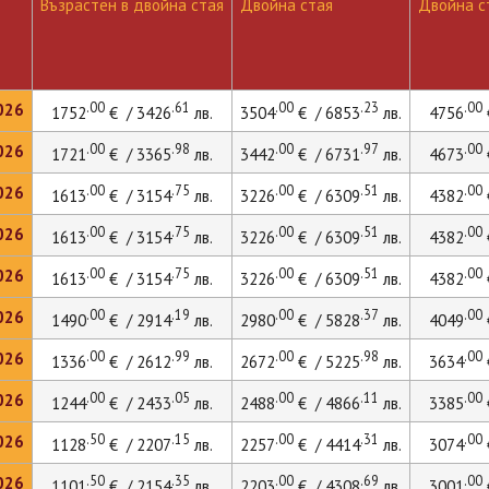
Възрастен в двойна стая
Двойна стая
Двойна ст
.00
.61
.00
.23
.00
026
1752
€ / 3426
лв.
3504
€ / 6853
лв.
4756
.00
.98
.00
.97
.00
026
1721
€ / 3365
лв.
3442
€ / 6731
лв.
4673
.00
.75
.00
.51
.00
026
1613
€ / 3154
лв.
3226
€ / 6309
лв.
4382
.00
.75
.00
.51
.00
026
1613
€ / 3154
лв.
3226
€ / 6309
лв.
4382
.00
.75
.00
.51
.00
026
1613
€ / 3154
лв.
3226
€ / 6309
лв.
4382
.00
.19
.00
.37
.00
026
1490
€ / 2914
лв.
2980
€ / 5828
лв.
4049
.00
.99
.00
.98
.00
026
1336
€ / 2612
лв.
2672
€ / 5225
лв.
3634
.00
.05
.00
.11
.00
026
1244
€ / 2433
лв.
2488
€ / 4866
лв.
3385
.50
.15
.00
.31
.00
026
1128
€ / 2207
лв.
2257
€ / 4414
лв.
3074
.50
.35
.00
.69
.00
026
1101
€ / 2154
лв.
2203
€ / 4308
лв.
3001