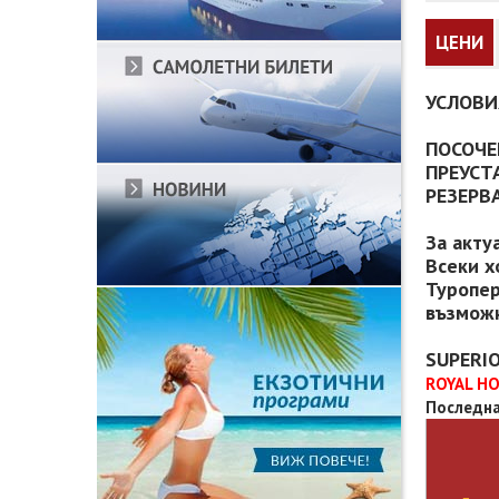
ЦЕНИ
УСЛОВИ
ПОСОЧЕ
ПРЕУСТ
РЕЗЕРВ
За акту
Всеки х
Туропер
възможн
SUPERI
ROYAL HO
Последна