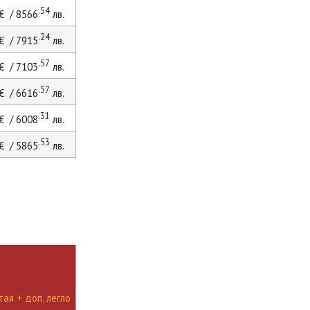
.54
€ / 8566
лв.
.24
€ / 7915
лв.
.57
€ / 7103
лв.
.57
€ / 6616
лв.
.31
€ / 6008
лв.
.53
€ / 5865
лв.
ая + доп. легло