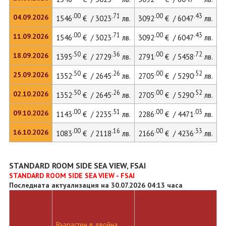
.00
.71
.00
.43
04.09.2026
1546
€ / 3023
лв.
3092
€ / 6047
лв.
4
.00
.71
.00
.43
11.09.2026
1546
€ / 3023
лв.
3092
€ / 6047
лв.
4
.50
.36
.00
.72
18.09.2026
1395
€ / 2729
лв.
2791
€ / 5458
лв.
3
.50
.26
.00
.52
25.09.2026
1352
€ / 2645
лв.
2705
€ / 5290
лв.
3
.50
.26
.00
.52
02.10.2026
1352
€ / 2645
лв.
2705
€ / 5290
лв.
3
.00
.51
.00
.03
09.10.2026
1143
€ / 2235
лв.
2286
€ / 4471
лв.
3
.00
.16
.00
.33
16.10.2026
1083
€ / 2118
лв.
2166
€ / 4236
лв.
2
STANDARD ROOM SIDE SEA VIEW, FSAI
STANDARD ROOM SIDE SEA VIEW - FSAI
Последната актуализация на 30.07.2026 04:13 часа
Възрастен в двойна