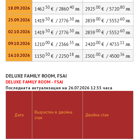
.50
.40
.00
.80
18.09.2026
1462
€ / 2860
лв.
2925
€ / 5720
лв.
3
.50
.30
.00
.60
25.09.2026
1419
€ / 2776
лв.
2839
€ / 5552
лв.
3
.50
.30
.00
.60
02.10.2026
1419
€ / 2776
лв.
2839
€ / 5552
лв.
3
.00
.55
.00
.11
09.10.2026
1210
€ / 2366
лв.
2420
€ / 4733
лв.
3
.50
.18
.00
.36
16.10.2026
1150
€ / 2250
лв.
2301
€ / 4500
лв.
3
DELUXE FAMILY ROOM, FSAI
DELUXE FAMILY ROOM - FSAI
Последната актуализация на 26.07.2026 12:33 часа
Възрастен в двойна
Д
Дата
Двойна стая
стая
л