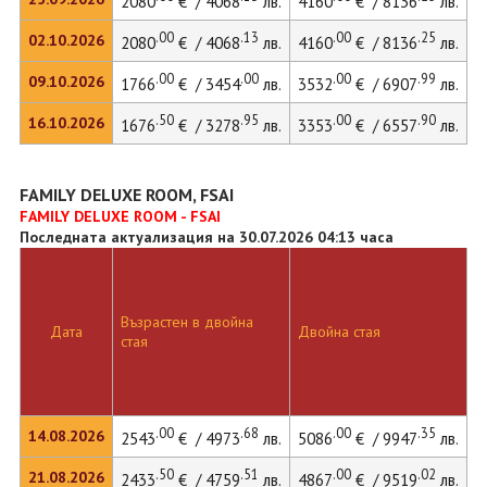
2080
€ / 4068
лв.
4160
€ / 8136
лв.
.00
.13
.00
.25
02.10.2026
2080
€ / 4068
лв.
4160
€ / 8136
лв.
.00
.00
.00
.99
09.10.2026
1766
€ / 3454
лв.
3532
€ / 6907
лв.
.50
.95
.00
.90
16.10.2026
1676
€ / 3278
лв.
3353
€ / 6557
лв.
FAMILY DELUXE ROOM, FSAI
FAMILY DELUXE ROOM - FSAI
Последната актуализация на 30.07.2026 04:13 часа
Възрастен в двойна
Дата
Двойна стая
Д
стая
.00
.68
.00
.35
14.08.2026
2543
€ / 4973
лв.
5086
€ / 9947
лв.
5
.50
.51
.00
.02
21.08.2026
2433
€ / 4759
лв.
4867
€ / 9519
лв.