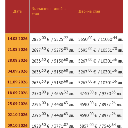
Възрастен в двойна
Дата
Двойна стая
стая
.00
.22
.00
.44
14.08.2026
2825
€ / 5525
лв.
5650
€ / 11050
лв.
.50
.85
.00
.70
21.08.2026
2697
€ / 5275
лв.
5395
€ / 10551
лв.
.50
.68
.00
.36
28.08.2026
2633
€ / 5150
лв.
5267
€ / 10301
лв.
.50
.68
.00
.36
04.09.2026
2633
€ / 5150
лв.
5267
€ / 10301
лв.
.50
.68
.00
.36
11.09.2026
2633
€ / 5150
лв.
5267
€ / 10301
лв.
.00
.32
.00
.63
18.09.2026
2370
€ / 4635
лв.
4740
€ / 9270
лв.
.00
.63
.00
.26
25.09.2026
2295
€ / 4488
лв.
4590
€ / 8977
лв.
.00
.63
.00
.26
02.10.2026
2295
€ / 4488
лв.
4590
€ / 8977
лв.
.50
.82
.00
.64
09.10.2026
1928
€ / 3771
лв.
3857
€ / 7543
лв.