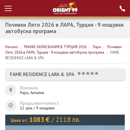
Почивки Лято 2026 в ЛАРА, Турция - 9 нощувки
Проверка на
Вход за агенти
резервация
автобусна програма
РАННИ ЗАПИСВАНИЯ ТУРЦИЯ
Начало
РАННИ ЗАПИСВАНИЯ В ТУРЦИЯ 2026
Лара
Почивки
Лято 2026 в ЛАРА, Турция - 9 нощувки автобусна програма
FAME
НОВА ГОДИНА ТУРЦИЯ
RESIDENCE LARA & SPA
НОВА ГОДИНА
FAME RESIDENCE LARA & SPA
ПОЧИВКИ
Локация
КРУИЗИ
Лара, Анталия
ЕКЗОТИКА
Продължителност
12 дни / 9 нощувки
ЕКСКУРЗИИ
1083
€
/
2118
лв.
Цена от: