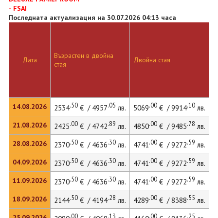
- FSAI
Последната актуализация на 30.07.2026 04:13 часа
Възрастен в двойна
Дата
Двойна стая
Д
стая
.50
.05
.00
.10
14.08.2026
2534
€ / 4957
лв.
5069
€ / 9914
лв.
5
.00
.89
.00
.78
21.08.2026
2425
€ / 4742
лв.
4850
€ / 9485
лв.
.50
.30
.00
.59
28.08.2026
2370
€ / 4636
лв.
4741
€ / 9272
лв.
.50
.30
.00
.59
04.09.2026
2370
€ / 4636
лв.
4741
€ / 9272
лв.
.50
.30
.00
.59
11.09.2026
2370
€ / 4636
лв.
4741
€ / 9272
лв.
.50
.28
.00
.55
18.09.2026
2144
€ / 4194
лв.
4289
€ / 8388
лв.
.00
.13
.00
.25
25.09.2026