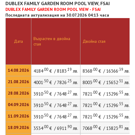
DUBLEX FAMILY GARDEN ROOM POOL VIEW, FSAI
DUBLEX FAMILY GARDEN ROOM POOL VIEW - FSAI
Последната актуализация на 30.07.2026 04:13 часа
Възрастен в двойна
Дата
Двойна стая
стая
.00
.19
.00
.39
14.08.2026
4184
€ / 8183
лв.
8368
€ / 16366
лв.
.50
.25
.00
.51
21.08.2026
4001
€ / 7826
лв.
8003
€ / 15652
лв.
.50
.27
.00
.55
28.08.2026
3910
€ / 7648
лв.
7821
€ / 15296
лв.
.50
.27
.00
.55
04.09.2026
3910
€ / 7648
лв.
7821
€ / 15296
лв.
.50
.27
.00
.55
11.09.2026
3910
€ / 7648
лв.
7821
€ / 15296
лв.
.00
.90
.00
.81
18.09.2026
3534
€ / 6911
лв.
7068
€ / 13823
лв.