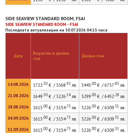
SIDE SEAVIEW STANDARD ROOM, FSAI
SIDE SEAVIEW STANDARD ROOM - FSAI
Последната актуализация на 30.07.2026 04:13 часа
Възрастен в двойна
Д
Дата
Двойна стая
стая
л
.50
.92
.00
.83
14.08.2026
1722
€ / 3368
лв.
3445
€ / 6737
лв.
4
.50
.14
.00
.28
21.08.2026
1649
€ / 3226
лв.
3299
€ / 6452
лв.
4
.00
.75
.00
.51
28.08.2026
1613
€ / 3154
лв.
3226
€ / 6309
лв.
4
.00
.75
.00
.51
04.09.2026
1613
€ / 3154
лв.
3226
€ / 6309
лв.
4
.00
.75
.00
.51
11.09.2026
1613
€ / 3154
лв.
3226
€ / 6309
лв.
4