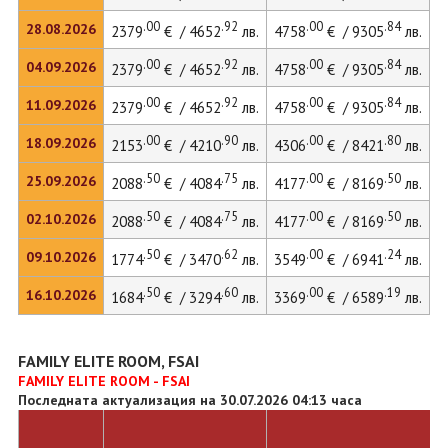
.00
.92
.00
.84
28.08.2026
2379
€ / 4652
лв.
4758
€ / 9305
лв.
.00
.92
.00
.84
04.09.2026
2379
€ / 4652
лв.
4758
€ / 9305
лв.
.00
.92
.00
.84
11.09.2026
2379
€ / 4652
лв.
4758
€ / 9305
лв.
.00
.90
.00
.80
18.09.2026
2153
€ / 4210
лв.
4306
€ / 8421
лв.
.50
.75
.00
.50
25.09.2026
2088
€ / 4084
лв.
4177
€ / 8169
лв.
.50
.75
.00
.50
02.10.2026
2088
€ / 4084
лв.
4177
€ / 8169
лв.
.50
.62
.00
.24
09.10.2026
1774
€ / 3470
лв.
3549
€ / 6941
лв.
.50
.60
.00
.19
16.10.2026
1684
€ / 3294
лв.
3369
€ / 6589
лв.
FAMILY ELITE ROOM, FSAI
FAMILY ELITE ROOM - FSAI
Последната актуализация на 30.07.2026 04:13 часа