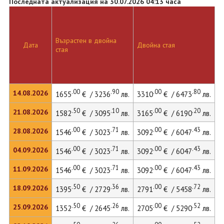
Последната актуализация на 30.07.2026 04:13 часа
Възрастен в двойна
Д
Дата
Двойна стая
стая
л
.00
.90
.00
.80
14.08.2026
1655
€ / 3236
лв.
3310
€ / 6473
лв.
4
.50
.10
.00
.20
21.08.2026
1582
€ / 3095
лв.
3165
€ / 6190
лв.
4
.00
.71
.00
.43
28.08.2026
1546
€ / 3023
лв.
3092
€ / 6047
лв.
4
.00
.71
.00
.43
04.09.2026
1546
€ / 3023
лв.
3092
€ / 6047
лв.
4
.00
.71
.00
.43
11.09.2026
1546
€ / 3023
лв.
3092
€ / 6047
лв.
4
.50
.36
.00
.72
18.09.2026
1395
€ / 2729
лв.
2791
€ / 5458
лв.
4
.50
.26
.00
.52
25.09.2026
1352
€ / 2645
лв.
2705
€ / 5290
лв.
4