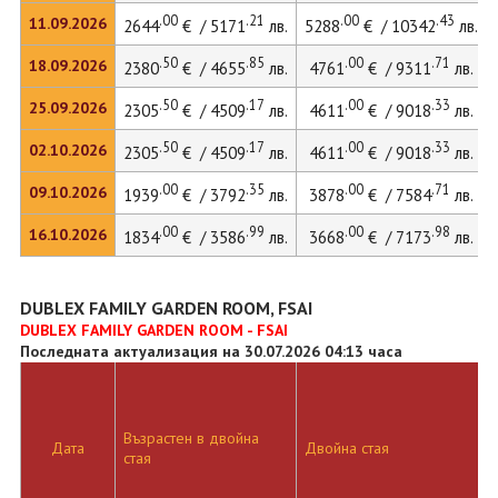
.00
.21
.00
.43
11.09.2026
2644
€ / 5171
лв.
5288
€ / 10342
лв.
.50
.85
.00
.71
18.09.2026
2380
€ / 4655
лв.
4761
€ / 9311
лв.
.50
.17
.00
.33
25.09.2026
2305
€ / 4509
лв.
4611
€ / 9018
лв.
.50
.17
.00
.33
02.10.2026
2305
€ / 4509
лв.
4611
€ / 9018
лв.
.00
.35
.00
.71
09.10.2026
1939
€ / 3792
лв.
3878
€ / 7584
лв.
.00
.99
.00
.98
16.10.2026
1834
€ / 3586
лв.
3668
€ / 7173
лв.
DUBLEX FAMILY GARDEN ROOM, FSAI
DUBLEX FAMILY GARDEN ROOM - FSAI
Последната актуализация на 30.07.2026 04:13 часа
Възрастен в двойна
Дата
Двойна стая
стая