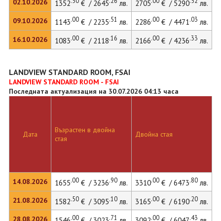
.50
.26
.00
.52
02.10.2026
1352
€ / 2645
лв.
2705
€ / 5290
лв.
4
.00
.51
.00
.03
09.10.2026
1143
€ / 2235
лв.
2286
€ / 4471
лв.
3
.00
.16
.00
.33
16.10.2026
1083
€ / 2118
лв.
2166
€ / 4236
лв.
3
LANDVIEW STANDARD ROOM, FSAI
LANDVIEW STANDARD ROOM - FSAI
Последната актуализация на 30.07.2026 04:13 часа
Възрастен в двойна
Д
Дата
Двойна стая
стая
л
.00
.90
.00
.80
14.08.2026
1655
€ / 3236
лв.
3310
€ / 6473
лв.
4
.50
.10
.00
.20
21.08.2026
1582
€ / 3095
лв.
3165
€ / 6190
лв.
4
.00
.71
.00
.43
28.08.2026
1546
€ / 3023
лв.
3092
€ / 6047
лв.
4