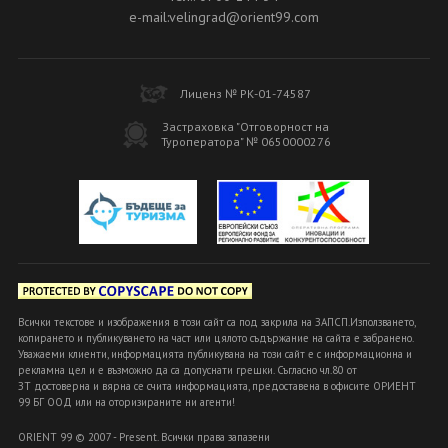
e-mail:velingrad@orient99.com
Лиценз № РК-01-74587
Застраховка "Отговорност на
Туроператора" № 0650000276
Всички текстове и изображения в този сайт са под закрила на ЗАПСП.Използването,
копирането и публикуването на част или цялото съдържание на сайта е забранено.
Уважаеми клиенти, информацията публикувана на този сайт е с информационна и
рекламна цел и е възможно да са допуснати грешки. Съгласно чл.80 от
ЗТ достоверна и вярна се счита информацията, предоставена в офисите ОРИЕНТ
99 БГ ООД или на оторизираните ни агенти!
ORIENT 99 © 2007 - Present. Всички права запазени