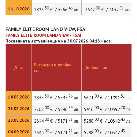
.50
.46
.00
.91
16.10.2026
1823
€ / 3566
лв.
3647
€ / 7132
лв.
FAMILY ELITE ROOM LAND VIEW, FSAI
FAMILY ELITE ROOM LAND VIEW - FSAI
Последната актуализация на 30.07.2026 04:13 часа
Възрастен в двойна
Дата
Двойна стая
стая
.50
.76
.00
.51
14.08.2026
2835
€ / 5545
лв.
5671
€ / 11091
лв.
.00
.39
.00
.78
21.08.2026
2708
€ / 5296
лв.
5416
€ / 10592
лв.
.00
.21
.00
.43
28.08.2026
2644
€ / 5171
лв.
5288
€ / 10342
лв.
.00
.21
.00
.43
04.09.2026
2644
€ / 5171
лв.
5288
€ / 10342
лв.