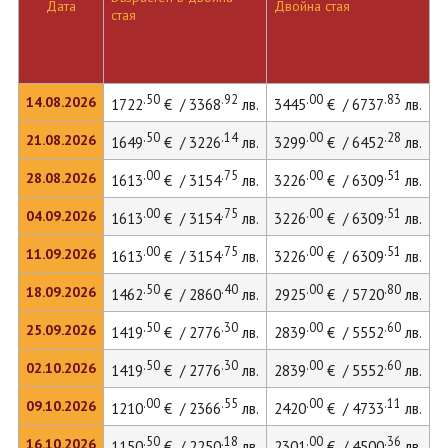
Дата
Двойна стая
Д
стая
.50
.92
.00
.83
14.08.2026
1722
€ / 3368
лв.
3445
€ / 6737
лв.
5
.50
.14
.00
.28
21.08.2026
1649
€ / 3226
лв.
3299
€ / 6452
лв.
.00
.75
.00
.51
28.08.2026
1613
€ / 3154
лв.
3226
€ / 6309
лв.
.00
.75
.00
.51
04.09.2026
1613
€ / 3154
лв.
3226
€ / 6309
лв.
.00
.75
.00
.51
11.09.2026
1613
€ / 3154
лв.
3226
€ / 6309
лв.
.50
.40
.00
.80
18.09.2026
1462
€ / 2860
лв.
2925
€ / 5720
лв.
.50
.30
.00
.60
25.09.2026
1419
€ / 2776
лв.
2839
€ / 5552
лв.
.50
.30
.00
.60
02.10.2026
1419
€ / 2776
лв.
2839
€ / 5552
лв.
.00
.55
.00
.11
09.10.2026
1210
€ / 2366
лв.
2420
€ / 4733
лв.
.50
.18
.00
.36
16.10.2026
1150
€ / 2250
лв.
2301
€ / 4500
лв.