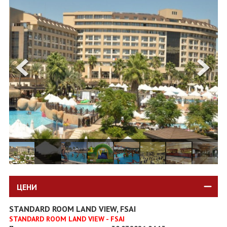
ОЩЕ
ЗА НАС
КОНТАКТИ
ФИРМЕНИ ДОКУМЕНТИ
0700 144 34
Запитване
ПОСЛЕДВАЙТЕ НИ
ЦЕНИ
STANDARD ROOM LAND VIEW, FSAI
STANDARD ROOM LAND VIEW - FSAI