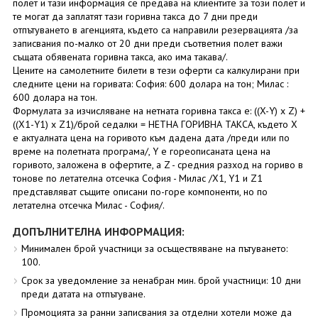
полет и тази информация се предава на клиентите за този полет и
те могат да заплатят тази горивна такса до 7 дни преди
отпътуването в агенцията, където са направили резервацията /за
записвания по-малко от 20 дни преди съответния полет важи
същата обявената горивна такса, ако има такава/.
Цените на самолетните билети в тези оферти са калкулирани при
следните цени на горивата: София: 600 долара на тон; Милас :
600 долара на тон.
Формулата за изчисляване на нетната горивна такса е: ((X-Y) x Z) +
((X1-Y1) x Z1)/брой седалки = НЕТНА ГОРИВНА ТАКСА, където X
е актуалната цена на горивото към дадена дата /преди или по
време на полетната програма/, Y е гореописаната цена на
горивото, заложена в офертите, а Z - средния разход на гориво в
тонове по летателна отсечка София - Милас /X1, Y1 и Z1
представляват същите описани по-горе компоненти, но по
летателна отсечка Милас - София/.
ДОПЪЛНИТЕЛНА ИНФОРМАЦИЯ:
Минимален брой участници за осъществяване на пътуването:
100.
Срок за уведомление за ненабран мин. брой участници: 10 дни
преди датата на отпътуване.
Промоцията за ранни записвания за отделни хотели може да