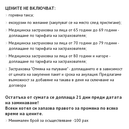
ЦЕНИТЕ НЕ ВКЛЮЧВАТ:
горивна такса;
екскурзии по желание (закупуват се на място след пристигане);
Медицинска застраховка за лица от 65 години до 69 години -
доплащане по тарифата на застрахователя;
Медицинска застраховка за лица от 70 години до 79 години -
доплащане по тарифата на застрахователя;
Медицинска застраховка за лица от 80 години и нагоре -
доплащане по тарифата на застрахователя;
Застраховка "Отмяна на пътуване" - доплащането е в зависимост
от цената на закупения пакет и срока на анулация. Предлагаме
възможност за добавяне на такава в деня на сключване на
договора
Остатъка от сумата се доплаща 21 дни преди датата
на заминаване!
Всеки хотел си запазва правото за промяна по всяко
време на цените.
Минимален брой за осъществяване -100 рах