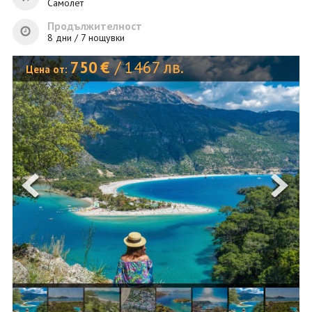
ОЩЕ
Самолет
Продължителност
ЗА НАС
КОНТАКТИ
8 дни / 7 нощувки
ФИРМЕНИ ДОКУМЕНТИ
750
€
/
1467
лв.
Цена от:
0700 144 34
Запитване
ПОСЛЕДВАЙТЕ НИ