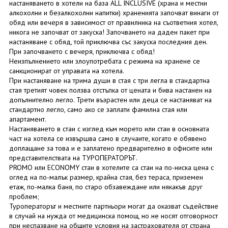
настаняването в хотели на база ALL INCLUSIVE (храна и местни
алкохолни и безалкохолни напитки) храненията започват винаги от
обяд или вечеря в зависимост от правилника на съответния хотел,
никога не започват от закуска! Започването на даден пакет при
настаняване с обяд, той приключва със закуска последния ден.
При започването с вечеря, приключва с обяд!
Неизпълнението или злоупотребата с режима на хранене се
санкционират от управата на хотела.
При настаняване на трима души в стая с три легла в стандартна
стая третият човек ползва отстъпка от цената и бива настанен на
допълнително легло. Трети възрастен или деца се настаняват на
стандартно легло, само ако се заплати фамилна стая или
апартамент.
Настаняването в стаи с изглед към морето или стаи в основната
част на хотела се извършва само в случаите, когато е обявено
доплащане за това и е заплатено предварително в офисите или
представителствата на ТУРОПЕРАТОРЪТ.
PROMO или ECONOMY стаи в хотелите са стаи на по-ниска цена с
оглед на по-малък размер, крайна стая, без тераса, приземен
етаж, по-малка баня, по старо обзавеждане или някакъв друг
проблем;
Туроператорът и местните партньори могат да оказват съдействие
в случай на нужда от медицинска помощ, но не носят отговорност
при неспазване на общите условия на застрахователя от страна