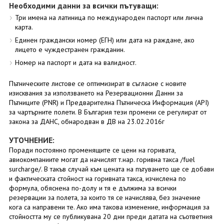
Необходими данни за всички пътуващи:
Три имена на латиница по международен паспорт или лична
карта.
Единен граждански номер (ЕГН) или дата на раждане, ако
лицето е чуждестранен гражданин.
Номер на паспорт и дата на валидност.
Пътническите листове се оптимизират в съгласие с новите
изисквания за използването на Резервационни Данни за
Пътниците (PNR) и Предварителна Пътническа Информация (API)
за чартърните полети. В България тези промени се регулират от
закона за ДАНС, обнародван в ДВ на 23.02.2016г
УТОЧНЕНИЕ:
Поради постоянно променящите се цени на горивата,
авиокомпаниите могат да начислят т.нар. горивна такса /fuel
surcharge/. В такъв случай към цената на пътуването ще се добави
и фактическата стойност на горивната такса, изчислена по
формула, обяснена по-долу и тя е дължима за всички
резервации за полета, за които тя се начислява, без значение
кога са направени те. Ако има такова изменение, информация за
стойността му се публикувана 20 дни преди датата на съответния