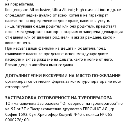
на потребителя.
Концепциите All inclusive; Ultra All incl; High class all incl и др. се
определят индивидуално от всеки хотел и не гарантират
наличието на определени видове храни, напитки и услуги.
Лица, пътуващи с един родител или без родители, представят
освен международен паспорт, нотариално заверена декларация
от единия или от двамата родители и акт за раждане, както и
копие от него.
При несъвпадащи фамилии на децата и родители, пред
граничните власти се представят освен международните
паспорти и акт за раждане на децата, както и копие от него.
Всички деца в автобуса имат седалка
ДОПЪЛНИТЕЛНИ ЕКСКУРЗИИ НА МЯСТО ПО-ЖЕЛАНИЕ
организират се от местни фирми, за които туроператора не носи
отговорност!!
ЗАСТРАХОВКА ОТГОВОРНОСТ НА ТУРОПЕРАТОРА
ТО има сключена Застраховка “ Отговорност на туроператора“ по
чл. 97 от ЗТ с "Застрахователно дружество ЕВРОИНС" АД , гр.
София 1592, бул. Христофор Колумб №43 с полица № 065
0000276/ 001