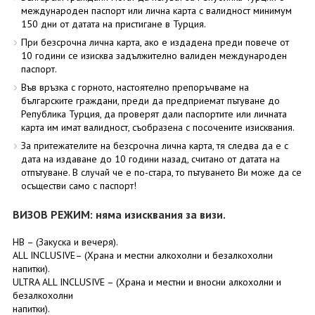
международен паспорт или лична карта с валидност минимум
150 дни от датата на пристигане в Турция.
При безсрочна лична карта, ако е издадена преди повече от
10 години се изисква задължително валиден международен
паспорт.
Във връзка с горното, настоятелно препоръчваме на
българските граждани, преди да предприемат пътуване до
Република Турция, да проверят дали паспортите или личната
карта им имат валидност, съобразена с посочените изисквания.
За притежателите на безсрочна лична карта, тя следва да е с
дата на издаване до 10 години назад, считано от датата на
отпътуване. В случай че е по-стара, то пътуването Ви може да се
осъществи само с паспорт!
ВИЗОВ РЕЖИМ: няма изисквания за визи.
HB – (Закуска и вечеря).
ALL INCLUSIVE– (Храна и местни алкохолни и безалкохолни
напитки).
ULTRA ALL INCLUSIVE – (Храна и местни и вносни алкохолни и
безалкохолни
напитки).