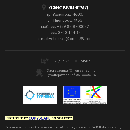
ОФИС ВЕЛИНГРАД
гр. Велинград 4600,
ул. Пионерска №35
моб.тел: +359 88 8700082
тел.: 0700 144 34
e-mail:velingrad@orient99.com
Лиценз № РК-01-74587
Застраховка "Отговорност на
Туроператора" № 0650000276
Всички текстове и изображения в този сайт са под закрила на ЗАПСП.Използването,