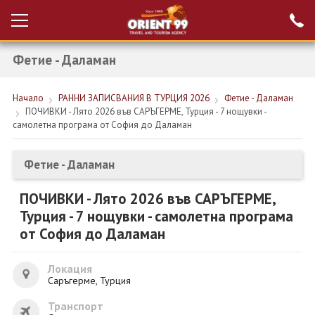
Фетие - Даламан
Проверка на
Вход за агенти
резервация
Начало
РАННИ ЗАПИСВАНИЯ В ТУРЦИЯ 2026
Фетие - Даламан
РАННИ ЗАПИСВАНИЯ ТУРЦИЯ
ПОЧИВКИ - Лято 2026 във САРЪГЕРМЕ, Турция - 7 нощувки -
самолетна програма от София до Даламан
НОВА ГОДИНА ТУРЦИЯ
НОВА ГОДИНА
Фетие - Даламан
ПОЧИВКИ
ПОЧИВКИ - Лято 2026 във САРЪГЕРМЕ,
Турция - 7 нощувки - самолетна програма
КРУИЗИ
от София до Даламан
ЕКЗОТИКА
Локация
ЕКСКУРЗИИ
Саръгерме, Турция
Транспорт