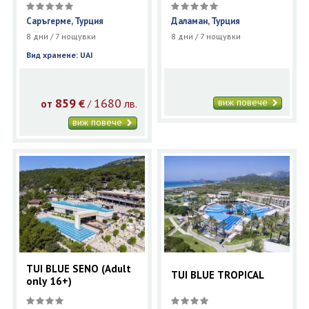
Саръгерме, Турция
Даламан, Турция
8 дни / 7 нощувки
8 дни / 7 нощувки
Вид хранене: UAI
859
1680
виж повече
€
лв.
/
от
виж повече
TUI BLUE SENO (Adult
TUI BLUE TROPICAL
only 16+)