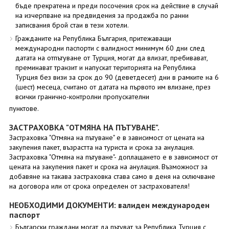
бъде прекратена и преди посочения срок на действие в случай
на изчерпване на предвидения за продажба по ранни
записвания брой стаи в тези хотели.
Гражданите на Република България, притежаващи
международни паспорти с валидност минимум 60 дни след
датата на отпътуване от Турция, могат да влизат, пребивават,
преминават транзит и напускат територията на Република
Турция без визи за срок до 90 (деветдесет) дни в рамките на 6
(шест) месеца, считано от датата на първото им влизане, през
всички гранично-контролни пропускателни
пунктове.
ЗАСТРАХОВКА "ОТМЯНА НА ПЪТУВАНЕ".
Застраховка "Отмяна на пътуване" е в зависимост от цената на
закупения пакет, възрастта на туриста и срока за анулация.
Застраховка "Отмяна на пътуване"- доплащането е в зависимост от
цената на закупения пакет и срока на анулация. Възможност за
добавяне на такава застраховка става само в деня на сключване
на договора или от срока определен от застрахователя!
НЕОБХОДИМИ ДОКУМЕНТИ: валиден международен
паспорт
Български граждани могат да пътуват за Република Турция с