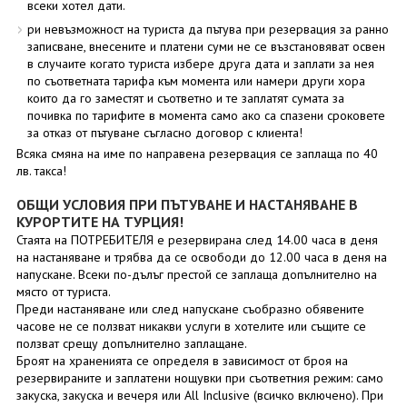
всеки хотел дати.
ри невъзможност на туриста да пътува при резервация за ранно
записване, внесените и платени суми не се възстановяват освен
в случаите когато туриста избере друга дата и заплати за нея
по съответната тарифа към момента или намери други хора
които да го заместят и съответно и те заплатят сумата за
почивка по тарифите в момента само ако са спазени сроковете
за отказ от пътуване съгласно договор с клиента!
Всяка смяна на име по направена резервация се заплаща по 40
лв. такса!
ОБЩИ УСЛОВИЯ ПРИ ПЪТУВАНЕ И НАСТАНЯВАНЕ В
КУРОРТИТЕ НА ТУРЦИЯ!
Стаята на ПОТРЕБИТЕЛЯ е резервирана след 14.00 часа в деня
на настаняване и трябва да се освободи до 12.00 часа в деня на
напускане. Всеки по-дълъг престой се заплаща допълнително на
място от туриста.
Преди настаняване или след напускане съобразно обявените
часове не се ползват никакви услуги в хотелите или същите се
ползват срещу допълнително заплащане.
Броят на храненията се определя в зависимост от броя на
резервираните и заплатени нощувки при съответния режим: само
закуска, закуска и вечеря или All Inclusive (всичко включено). При