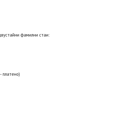
 двустайни фамилни стаи:
- платено)