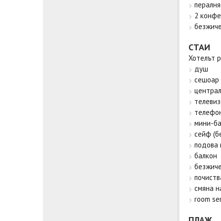
пералня
2 конфе
безжиче
СТАИ
Хотелът р
душ
сешоар
централ
телевиз
телефо
мини-ба
сейф (б
подова 
балкон
безжиче
почиств
смяна н
room ser
ПЛАЖ