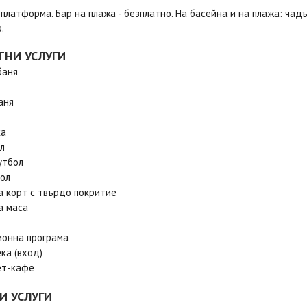
 платформа. Бар на плажа - безплатно. На басейна и на плажа: чадъ
.
ТНИ УСЛУГИ
баня
аня
ка
л
утбол
ол
а корт с твърдо покритие
а маса
онна програма
ка (вход)
ет-кафе
И УСЛУГИ