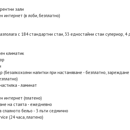
рентни зали
н интернет (в лоби, безплатно)
азполага с 184 стандартни стаи, 33 едностайни стаи супериор, 4
ен климатик
ор
н
р (безалкохолни напитки при настаняване - безплатно, зареждане 
езплатно)
настилка - ламинат
н интернет (платено)
ане на стаята - ежедневно
а спалното бельо - 3 пъти седмично
vice (24 часа, платено)