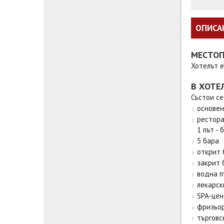
ОПИСА
МЕСТО
Хотелът е
В ХОТЕ
Състои се
основен
рестора
1 път - 
5 бара
открит 
закрит 
водна п
лекарск
SPA-цен
фризьор
търговс