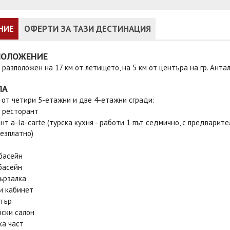
НИЕ
ОФЕРТИ ЗА ТАЗИ ДЕСТИНАЦИЯ
ПОЛОЖЕНИЕ
 разположен на 17 км от летището, на 5 км от центъра на гр. Антал
ЛА
 от четири 5-етажни и две 4-етажни сгради:
 ресторант
нт a-la-carte (турска кухня - работи 1 път седмично, с предвари
безплатно)
басейн
басейн
ързалка
и кабинет
тър
ски салон
ка част