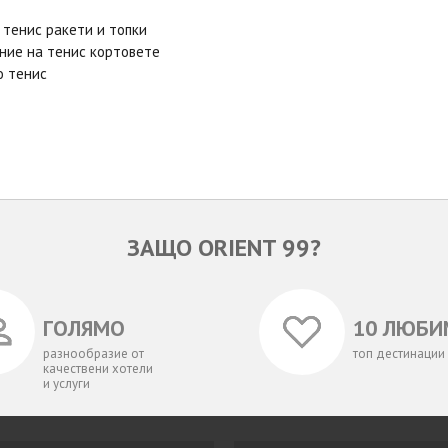
 тенис ракети и топки
ние на тенис кортовете
о тенис
ЗАЩО ORIENT 99?
ГОЛЯМО
10 ЛЮБИ
разнообразие от
топ дестинации
качествени хотели
и услуги