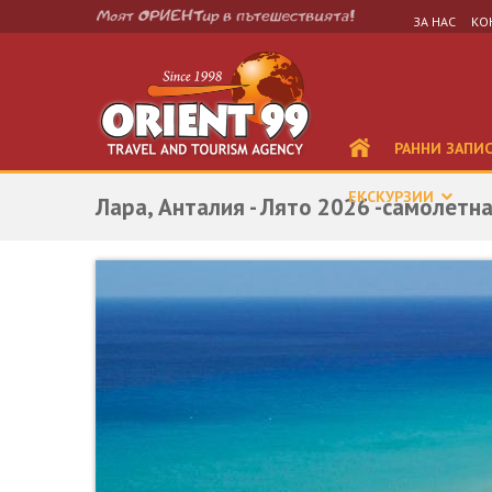
ЗА НАС
КО
РАННИ ЗАПИ
ЕКСКУРЗИИ
Лара, Анталия - Лято 2026 -самолетн