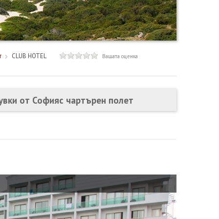
т
CLUB HOTEL
Вашата оценка
щувки от Софияс чартърен полет