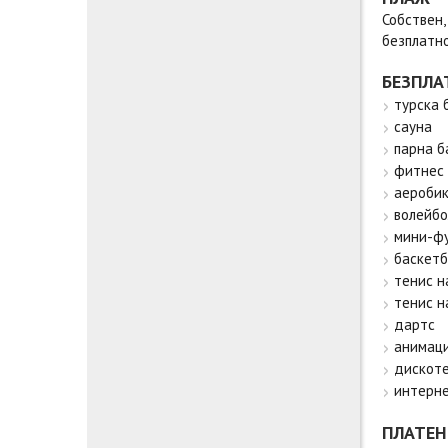
Собствен,
безплатно
БЕЗПЛА
турска 
сауна
парна б
фитнес
аероби
волейбо
мини-ф
баскетб
тенис н
тенис н
дартс
анимаци
дискоте
интерн
ПЛАТЕН