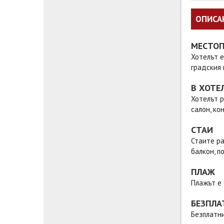
ОПИСА
МЕСТО
Хотелът е
градския
В ХОТЕ
Хотелът р
салон, ко
СТАИ
Стаите ра
балкон, п
ПЛАЖ
Плажът е 
БЕЗПЛА
Безплатни