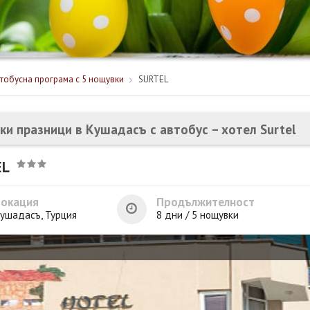
тобусна програма с 5 нощувки
SURTEL
ки празници в Кушадасъ с автобус – хотел Surtel
EL
Локация
Продължителност
ушадасъ, Турция
8 дни / 5 нощувки