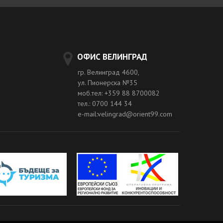
ОФИС ВЕЛИНГРАД
гр. Велинград 4600,
ул. Пионерска №35
моб.тел: +359 88 8700082
тел.: 0700 144 34
e-mail:velingrad@orient99.com