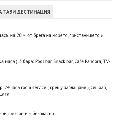
А ТАЗИ ДЕСТИНАЦИЯ
асъ, на 20 м. от брега на морето, пристанището и
аса ), 3 бара: Pool bar, Snack bar, Cafe Pandora, TV-
 24 часа room service ( срещу заплащане ), сешоар,
ицата
ъри, шезлонги – безплатно