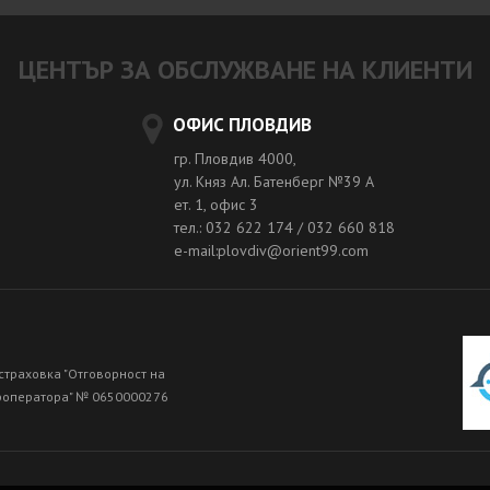
ЦЕНТЪР ЗА ОБСЛУЖВАНЕ НА КЛИЕНТИ
ОФИС ПЛОВДИВ
гр. Пловдив 4000,
ул. Княз Ал. Батенберг №39 A
ет. 1, офис 3
тел.: 032 622 174 / 032 660 818
e-mail:plovdiv@orient99.com
страховка "Отговорност на
роператора" № 0650000276