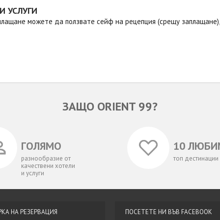
И УСЛУГИ
лащане можете да ползвате сейф на рецепция (срещу заплащане),
ЗАЩО ORIENT 99?
ГОЛЯМО
10 ЛЮБИ
разнообразие от
топ дестинации
качествени хотели
и услуги
РКА НА РЕЗЕРВАЦИЯ
ПОСЕТЕТЕ НИ ВЪВ FACEBOOK