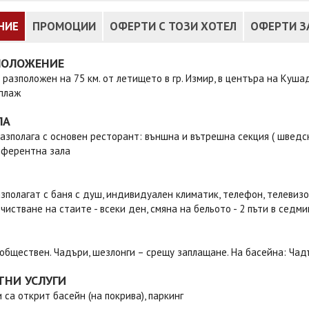
НИЕ
ПРОМОЦИИ
ОФЕРТИ С ТОЗИ ХОТЕЛ
ОФЕРТИ З
ПОЛОЖЕНИЕ
 разположен на 75 км. от летището в гр. Измир, в центъра на Кушад
 плаж
ЛА
азполага с основен ресторант: външна и вътрешна секция ( шведска м
нферентна зала
зполагат с баня с душ, индивидуален климатик, телефон, телевизор,
очистване на стаите - всеки ден, смяна на бельото - 2 пъти в седм
обществен. Чадъри, шезлонги – срещу заплащане. На басейна: Чад
ТНИ УСЛУГИ
 са открит басейн (на покрива), паркинг