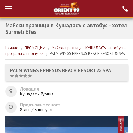
Майски празници в Кушадасъ с автобус - хотел
Проверка на
Вход за агенти
резервация
Surmeli Efes
РАННИ ЗАПИСВАНИЯ ТУРЦИЯ
Начало
ПРОМОЦИИ
Майски празници в КУШАДАСЪ - автобусна
програма с 5 нощувки
PALM WINGS EPHESUS BEACH RESORT & SPA
НОВА ГОДИНА ТУРЦИЯ
НОВА ГОДИНА
PALM WINGS EPHESUS BEACH RESORT & SPA
ПОЧИВКИ
Локация
КРУИЗИ
Кушадасъ, Турция
ЕКЗОТИКА
Продължителност
8 дни / 5 нощувки
ЕКСКУРЗИИ