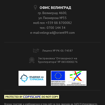
ОФИС ВЕЛИНГРАД
гр. Велинград 4600,
ул. Пионерска №35
моб.тел: +359 88 8700082
тел.: 0700 144 34
e-mail:velingrad@orient99.com
Лиценз № РК-01-74587
Застраховка "Отговорност на
Туроператора" № 0650000276
Всички текстове и изображения в този сайт са под закрила на ЗАПСП.Използването,