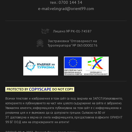
тел.: 0700 144 34
e-mail:velingrad@orient99.com
Лиценз № РК-01-74587
Застраховка "Отговорност на
Туроператора" № 0650000276
Всички текстове и изображения в този сайт са под закрила на ЗАПСП.Използването,
копирането и публикуването на част или цялото съдържание на сайта е забранено.
Уважаеми клиенти, информацията публикувана на този сайт е с информационна и
рекламна цел и е възможно да са допуснати грешки. Съгласно чл.80 от
ЗТ достоверна и вярна се счита информацията, предоставена в офисите ОРИЕНТ
99 БГ ООД или на оторизираните ни агенти!