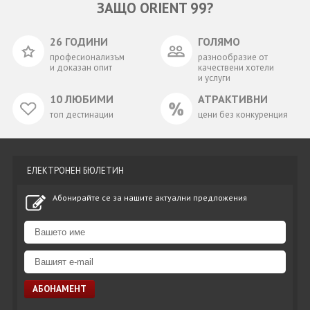
ЗАЩО ORIENT 99?
26 ГОДИНИ
ГОЛЯМО
професионализъм
разнообразие от
и доказан опит
качествени хотели
и услуги
10 ЛЮБИМИ
АТРАКТИВНИ
топ дестинации
цени без конкуренция
ЕЛЕКТРОНЕН БЮЛЕТИН
Абонирайте се за нашите актуални предложения