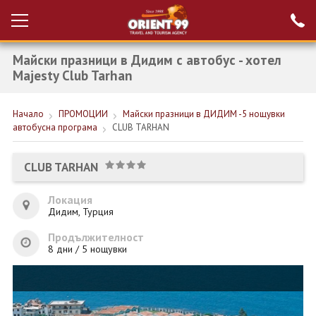
Майски празници в Дидим с автобус - хотел
Проверка на
Вход за агенти
резервация
Majesty Club Tarhan
РАННИ ЗАПИСВАНИЯ ТУРЦИЯ
Начало
ПРОМОЦИИ
Майски празници в ДИДИМ -5 нощувки
автобусна програма
CLUB TARHAN
НОВА ГОДИНА ТУРЦИЯ
НОВА ГОДИНА
CLUB TARHAN
ПОЧИВКИ
Локация
Дидим, Турция
КРУИЗИ
Продължителност
ЕКЗОТИКА
8 дни / 5 нощувки
ЕКСКУРЗИИ