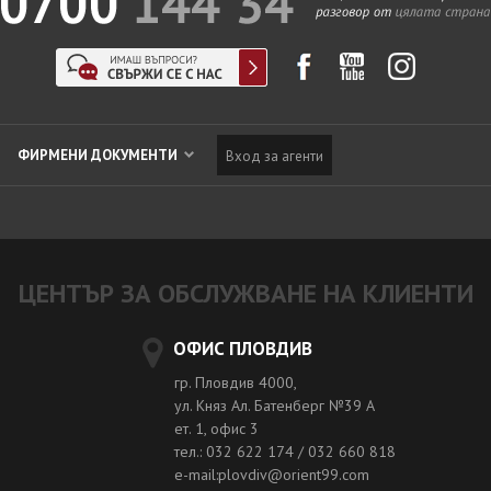
ФИРМЕНИ ДОКУМЕНТИ
Вход за агенти
ЦЕНТЪР ЗА ОБСЛУЖВАНЕ НА КЛИЕНТИ
ОФИС ПЛОВДИВ
гр. Пловдив 4000,
ул. Княз Ал. Батенберг №39 A
ет. 1, офис 3
тел.: 032 622 174 / 032 660 818
e-mail:plovdiv@orient99.com