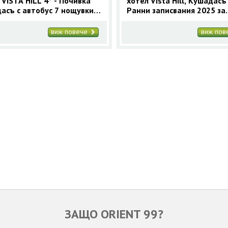
 VISTA HILL 4* - Почивка
хотел Vista Hill, Кушадасъ 
асъ с автобус 7 нощувки
Ранни записвания 2025 за
2026
Кушадасъ с 9 нощувки
виж повече
виж по
ЗАЩО ORIENT 99?