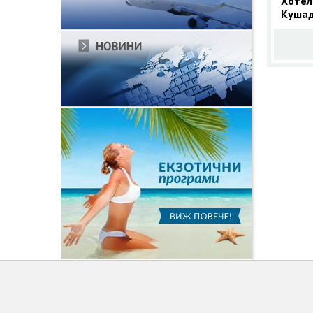
Хотел
Кушад
Лято 