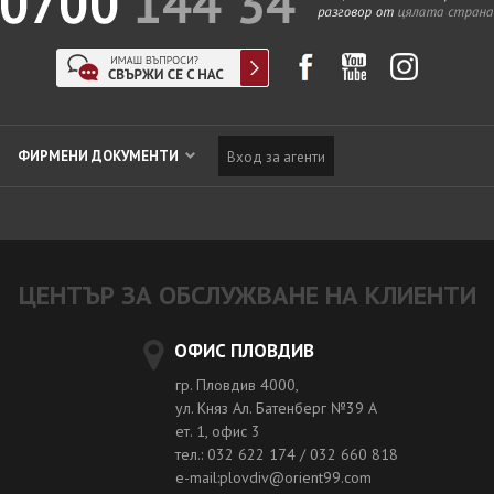
ФИРМЕНИ ДОКУМЕНТИ
Вход за агенти
ЦЕНТЪР ЗА ОБСЛУЖВАНЕ НА КЛИЕНТИ
ОФИС ПЛОВДИВ
гр. Пловдив 4000,
ул. Княз Ал. Батенберг №39 A
ет. 1, офис 3
тел.: 032 622 174 / 032 660 818
e-mail:plovdiv@orient99.com