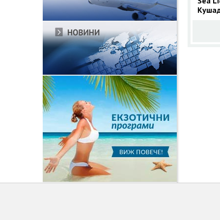
Sea Li
Кушад