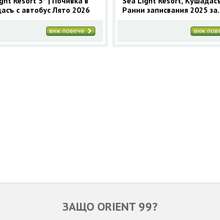
ght Resort 5* | Почивка в
Sea Light Resort, Кушадасъ
асъ с автобус Лято 2026
Ранни записвания 2025 за
Кушадасъ с 9 нощувки
виж повече
виж по
ЗАЩО ORIENT 99?