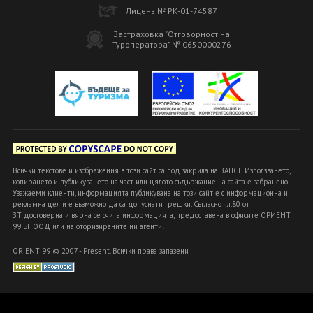
Лиценз № РК-01-74587
Застраховка "Отговорност на
Туроператора" № 0650000276
Всички текстове и изображения в този сайт са под закрила на ЗАПСП.Използването,
копирането и публикуването на част или цялото съдържание на сайта е забранено.
Уважаеми клиенти, информацията публикувана на този сайт е с информационна и
рекламна цел и е възможно да са допуснати грешки. Съгласно чл.80 от
ЗТ достоверна и вярна се счита информацията, предоставена в офисите ОРИЕНТ
99 БГ ООД или на оторизираните ни агенти!
ORIENT 99 © 2007 - Present. Всички права запазени