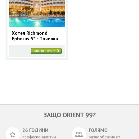
ОЩЕ
ЗА НАС
КОНТАКТИ
ФИРМЕНИ ДОКУМЕНТИ
Хотел Richmond
Ephesus 5* - Почивка
0700 144 34
Запитване
Кушадасъ с автобус 7
нощувки Лято 2026
виж повече
ПОСЛЕДВАЙТЕ НИ
ЗАЩО ORIENT 99?
26 ГОДИНИ
ГОЛЯМО
професионализъм
разнообразие от