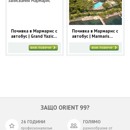
ОЩЕ
ЗА НАС
КОНТАКТИ
ФИРМЕНИ ДОКУМЕНТИ
Почивка в Мармарис с
Почивка в Мармарис с
автобус | Grand Yazici
автобус | Marmaris
0700 144 34
Запитване
Marmaris Palace 5* -
Park 4* - ранни
ранни записвания
записвания Мармарис
виж повече
виж повече
Мармарис
ПОСЛЕДВАЙТЕ НИ
ЗАЩО ORIENT 99?
26 ГОДИНИ
ГОЛЯМО
професионализъм
разнообразие от