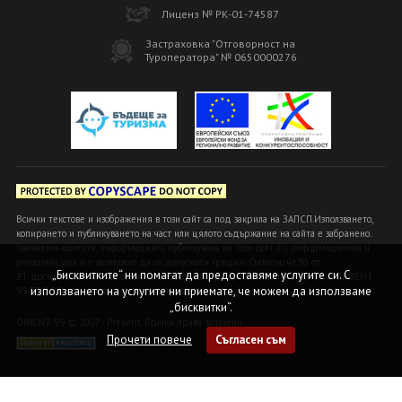
Лиценз № РК-01-74587
Застраховка "Отговорност на
Туроператора" № 0650000276
Всички текстове и изображения в този сайт са под закрила на ЗАПСП.Използването,
копирането и публикуването на част или цялото съдържание на сайта е забранено.
Уважаеми клиенти, информацията публикувана на този сайт е с информационна и
рекламна цел и е възможно да са допуснати грешки. Съгласно чл.80 от
„Бисквитките“ ни помагат да предоставяме услугите си. С
ЗТ достоверна и вярна се счита информацията, предоставена в офисите ОРИЕНТ
използването на услугите ни приемате, че можем да използваме
99 БГ ООД или на оторизираните ни агенти!
„бисквитки“.
ORIENT 99 © 2007 - Present. Всички права запазени
Прочети повече
Съгласен съм