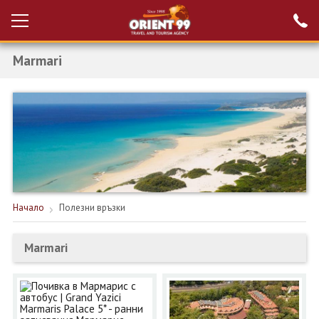
Marmari
Проверка на
Вход за агенти
резервация
РАННИ ЗАПИСВАНИЯ ТУРЦИЯ
НОВА ГОДИНА ТУРЦИЯ
НОВА ГОДИНА
ПОЧИВКИ
Начало
Полезни връзки
КРУИЗИ
Marmari
ЕКЗОТИКА
ЕКСКУРЗИИ