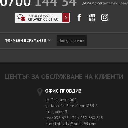
ФИРМЕНИ ДОКУМЕНТИ
Вход за агенти
ЦЕНТЪР ЗА ОБСЛУЖВАНЕ НА КЛИЕНТИ
ОФИС ПЛОВДИВ
гр. Пловдив 4000,
ул. Княз Ал. Батенберг №39 A
ет. 1, офис 3
тел.: 032 622 174 / 032 660 818
e-mail:plovdiv@orient99.com