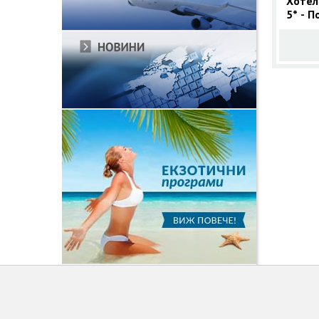
Хотел
5* - 
7 нощ