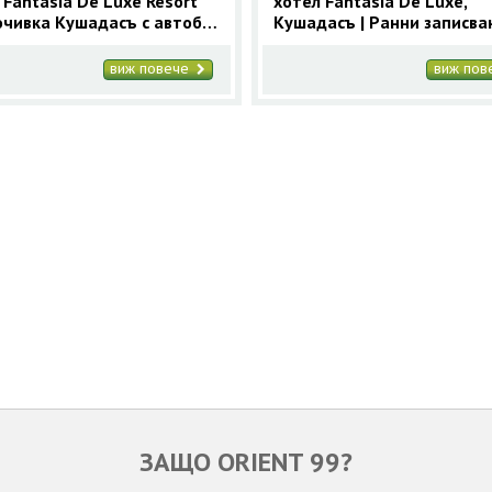
 Fantasia De Luxe Resort
хотел Fantasia De Luxe,
Почивка Кушадасъ с автобус
Кушадасъ | Ранни записва
увки Лято 2026
2025 за Кушадасъ с 9 нощ
виж повече
виж по
ЗАЩО ORIENT 99?