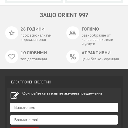
ЗАЩО ORIENT 99?
26 ГОДИНИ
ГОЛЯМО
професионализъм
разнообразие от
и доказан опит
качествени хотели
и услуги
10 ЛЮБИМИ
АТРАКТИВНИ
топ дестинации
цени без конкуренция
ЕЛЕКТРОНЕН БЮЛЕТИН
Абонирайте се за нашите актуални предложения