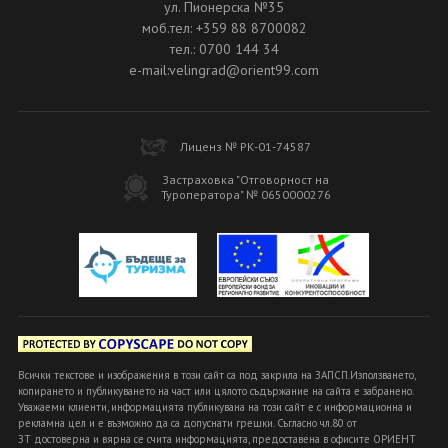
ул. Пионерска №35
моб.тел: +359 88 8700082
тел.: 0700 144 34
e-mail:velingrad@orient99.com
Лиценз № РК-01-74587
Застраховка "Отговорност на
Туроператора" № 0650000276
Всички текстове и изображения в този сайт са под закрила на ЗАПСП.Използването,
копирането и публикуването на част или цялото съдържание на сайта е забранено.
Уважаеми клиенти, информацията публикувана на този сайт е с информационна и
рекламна цел и е възможно да са допуснати грешки. Съгласно чл.80 от
ЗТ достоверна и вярна се счита информацията, предоставена в офисите ОРИЕНТ