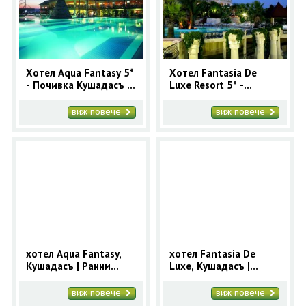
ОЩЕ
ЗА НАС
КОНТАКТИ
ФИРМЕНИ ДОКУМЕНТИ
Хотел Aqua Fantasy 5*
Хотел Fantasia De
- Почивка Кушадасъ с
Luxe Resort 5* -
0700 144 34
Запитване
автобус 7 нощувки
Почивка Кушадасъ с
Лято 2026
автобус 7 нощувки
виж повече
виж повече
Лято 2026
ПОСЛЕДВАЙТЕ НИ
хотел Aqua Fantasy,
хотел Fantasia De
Кушадасъ | Ранни
Luxe, Кушадасъ |
записвания 2025 за
Ранни записвания
Кушадасъ с 9 нощувки
2025 за Кушадасъ с 9
виж повече
виж повече
нощувки