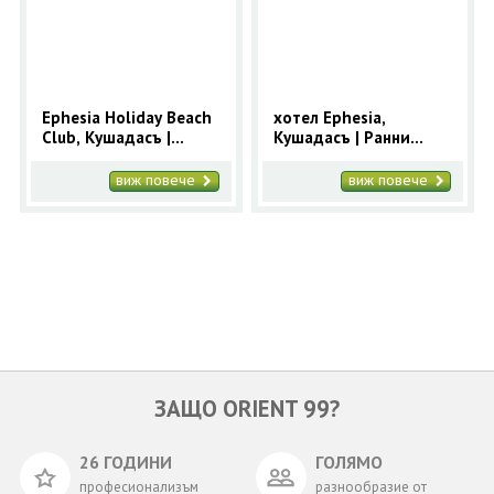
ОЩЕ
ЗА НАС
КОНТАКТИ
ФИРМЕНИ ДОКУМЕНТИ
Ephesia Holiday Beach
хотел Ephesia,
Club, Кушадасъ |
Кушадасъ | Ранни
0700 144 34
Запитване
Ранни записвания
записвания 2025 за
2025 за Кушадасъ с 9
Кушадасъ с 9 нощувки
виж повече
виж повече
нощувки
ПОСЛЕДВАЙТЕ НИ
ЗАЩО ORIENT 99?
26 ГОДИНИ
ГОЛЯМО
професионализъм
разнообразие от