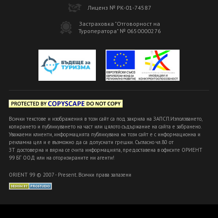
Лиценз № РК-01-74587
Застраховка "Отговорност на
Туроператора" № 0650000276
Всички текстове и изображения в този сайт са под закрила на ЗАПСП.Използването,
копирането и публикуването на част или цялото съдържание на сайта е забранено.
Уважаеми клиенти, информацията публикувана на този сайт е с информационна и
рекламна цел и е възможно да са допуснати грешки. Съгласно чл.80 от
ЗТ достоверна и вярна се счита информацията, предоставена в офисите ОРИЕНТ
99 БГ ООД или на оторизираните ни агенти!
ORIENT 99 © 2007 - Present. Всички права запазени