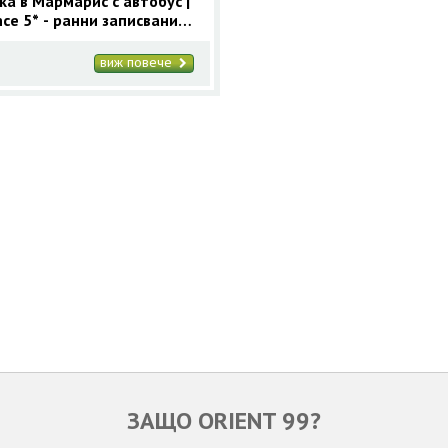
ка в Мармарис с автобус |
nce 5* - ранни записвания
арис
виж повече
ЗАЩО ORIENT 99?