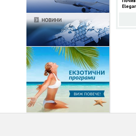
Почив
Elega
Марм