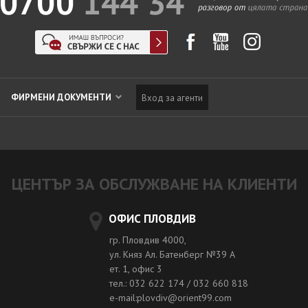
ФИРМЕНИ ДОКУМЕНТИ
Вход за агенти
ЦЕНТЪР ЗА ОБСЛУЖВАНЕ НА КЛИЕНТИ
ОФИС ПЛОВДИВ
гр. Пловдив 4000,
ул. Княз Ал. Батенберг №39 A
ет. 1, офис 3
тел.: 032 622 174 / 032 660 818
e-mail:plovdiv@orient99.com