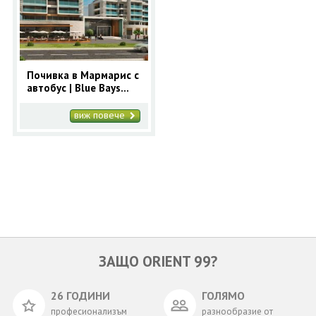
ОЩЕ
ЗА НАС
КОНТАКТИ
ФИРМЕНИ ДОКУМЕНТИ
Почивка в Мармарис с
автобус | Blue Bays
0700 144 34
Запитване
Platinum 5* - ранни
записвания Мармарис
виж повече
ПОСЛЕДВАЙТЕ НИ
ЗАЩО ORIENT 99?
26 ГОДИНИ
ГОЛЯМО
професионализъм
разнообразие от