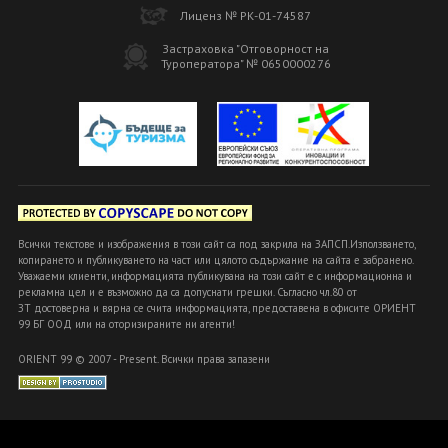
Лиценз № РК-01-74587
Застраховка "Отговорност на
Туроператора" № 0650000276
Всички текстове и изображения в този сайт са под закрила на ЗАПСП.Използването,
копирането и публикуването на част или цялото съдържание на сайта е забранено.
Уважаеми клиенти, информацията публикувана на този сайт е с информационна и
рекламна цел и е възможно да са допуснати грешки. Съгласно чл.80 от
ЗТ достоверна и вярна се счита информацията, предоставена в офисите ОРИЕНТ
99 БГ ООД или на оторизираните ни агенти!
ORIENT 99 © 2007 - Present. Всички права запазени