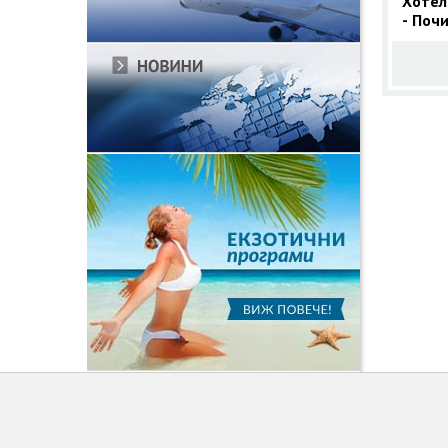
Хотел
- Поч
нощув