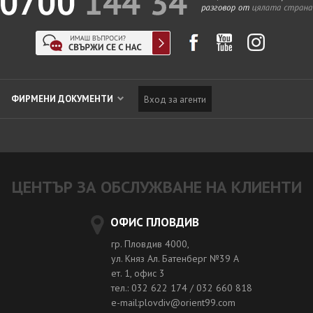
ФИРМЕНИ ДОКУМЕНТИ
Вход за агенти
ЦЕНТЪР ЗА ОБСЛУЖВАНЕ НА КЛИЕНТИ
ОФИС ПЛОВДИВ
гр. Пловдив 4000,
ул. Княз Ал. Батенберг №39 A
ет. 1, офис 3
тел.: 032 622 174 / 032 660 818
e-mail:plovdiv@orient99.com