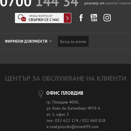
ФИРМЕНИ ДОКУМЕНТИ
Вход за агенти
ЦЕНТЪР ЗА ОБСЛУЖВАНЕ НА КЛИЕНТИ
ОФИС ПЛОВДИВ
гр. Пловдив 4000,
ул. Княз Ал. Батенберг №39 A
ет. 1, офис 3
тел.: 032 622 174 / 032 660 818
e-mail:plovdiv@orient99.com