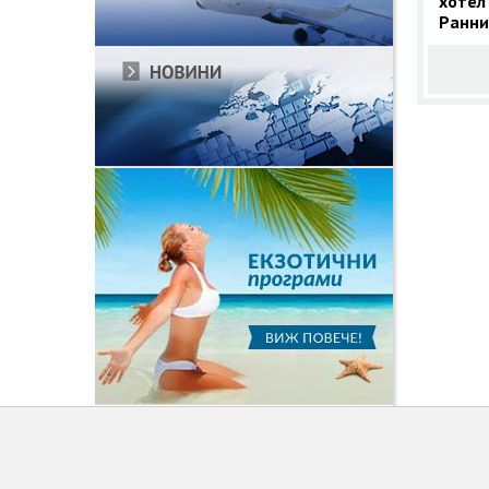
хотел 
Ранни
Кушад