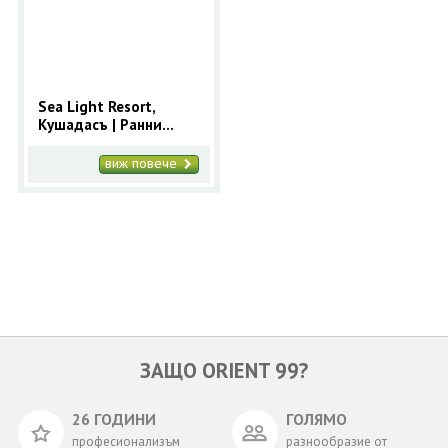
ОЩЕ
ЗА НАС
КОНТАКТИ
ФИРМЕНИ ДОКУМЕНТИ
Sea Light Resort,
Кушадасъ | Ранни
0700 144 34
Запитване
записвания 2025 за
Кушадасъ с 9 нощувки
виж повече
ПОСЛЕДВАЙТЕ НИ
ЗАЩО ORIENT 99?
26 ГОДИНИ
ГОЛЯМО
професионализъм
разнообразие от