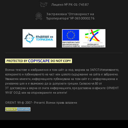
Лиценз № РК-01-74587
Застраховка "Отговорност на
Туроператора" № 0650000276
Всички текстове и изображения в този сайт са под закрила на ЗАПСП.Използването,
копирането и публикуването на част или цялото съдържание на сайта е забранено.
Уважаеми клиенти, информацията публикувана на този сайт е с информационна и
рекламна цел и е възможно да са допуснати грешки. Съгласно чл.80 от
ЗТ достоверна и вярна се счита информацията, предоставена в офисите ОРИЕНТ
99 БГ ООД или на оторизираните ни агенти!
ORIENT 99 © 2007 - Present. Всички права запазени