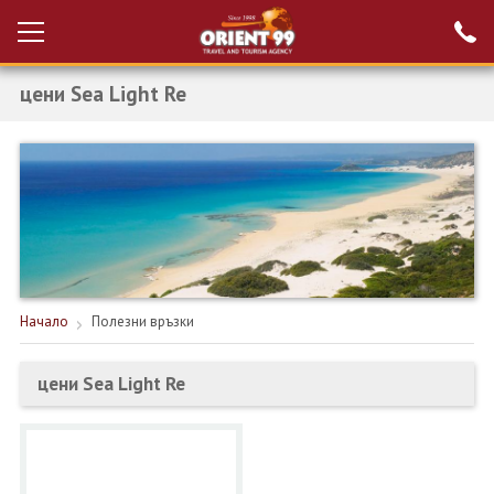
цени Sea Light Re
Проверка на
Вход за агенти
резервация
РАННИ ЗАПИСВАНИЯ ТУРЦИЯ
НОВА ГОДИНА ТУРЦИЯ
НОВА ГОДИНА
ПОЧИВКИ
Начало
Полезни връзки
КРУИЗИ
цени Sea Light Re
ЕКЗОТИКА
ЕКСКУРЗИИ