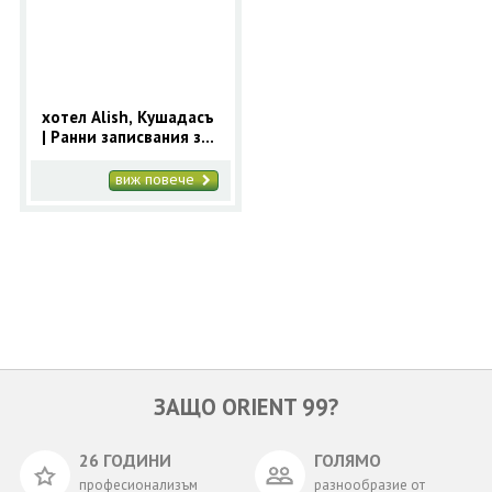
ОЩЕ
ЗА НАС
КОНТАКТИ
ФИРМЕНИ ДОКУМЕНТИ
хотел Alish, Кушадасъ
| Ранни записвания за
0700 144 34
Запитване
2025 Кушадасъ с 9
нощувки
виж повече
ПОСЛЕДВАЙТЕ НИ
ЗАЩО ORIENT 99?
26 ГОДИНИ
ГОЛЯМО
професионализъм
разнообразие от