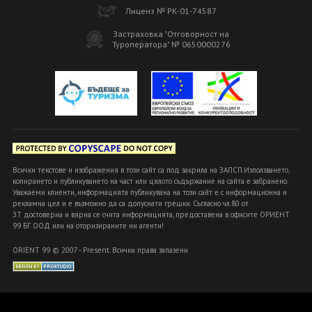
Лиценз № РК-01-74587
Застраховка "Отговорност на
Туроператора" № 0650000276
Всички текстове и изображения в този сайт са под закрила на ЗАПСП.Използването,
копирането и публикуването на част или цялото съдържание на сайта е забранено.
Уважаеми клиенти, информацията публикувана на този сайт е с информационна и
рекламна цел и е възможно да са допуснати грешки. Съгласно чл.80 от
ЗТ достоверна и вярна се счита информацията, предоставена в офисите ОРИЕНТ
99 БГ ООД или на оторизираните ни агенти!
ORIENT 99 © 2007 - Present. Всички права запазени