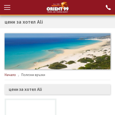
цени за хотел Ali
Проверка на
Вход за агенти
резервация
РАННИ ЗАПИСВАНИЯ ТУРЦИЯ
НОВА ГОДИНА ТУРЦИЯ
НОВА ГОДИНА
ПОЧИВКИ
Начало
Полезни връзки
КРУИЗИ
цени за хотел Ali
ЕКЗОТИКА
ЕКСКУРЗИИ