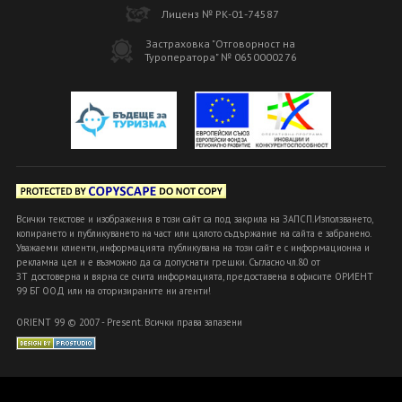
Лиценз № РК-01-74587
Застраховка "Отговорност на
Туроператора" № 0650000276
Всички текстове и изображения в този сайт са под закрила на ЗАПСП.Използването,
копирането и публикуването на част или цялото съдържание на сайта е забранено.
Уважаеми клиенти, информацията публикувана на този сайт е с информационна и
рекламна цел и е възможно да са допуснати грешки. Съгласно чл.80 от
ЗТ достоверна и вярна се счита информацията, предоставена в офисите ОРИЕНТ
99 БГ ООД или на оторизираните ни агенти!
ORIENT 99 © 2007 - Present. Всички права запазени