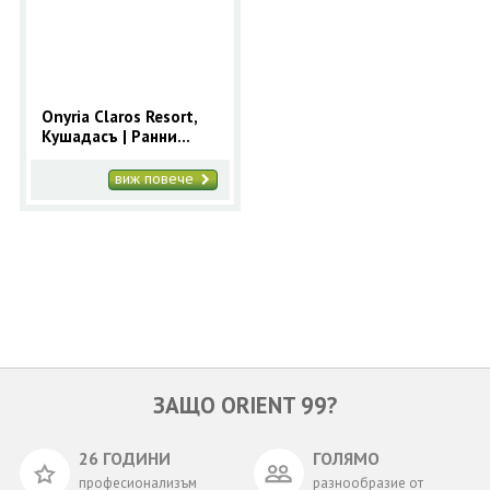
ОЩЕ
ЗА НАС
КОНТАКТИ
ФИРМЕНИ ДОКУМЕНТИ
Onyria Claros Resort,
Кушадасъ | Ранни
0700 144 34
Запитване
записвания 2025 за
Кушадасъ с 9 нощувки
виж повече
ПОСЛЕДВАЙТЕ НИ
ЗАЩО ORIENT 99?
26 ГОДИНИ
ГОЛЯМО
професионализъм
разнообразие от