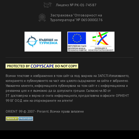
Лиценз № РК-01-74587
Застраховка "Отговорност на
Туроператора" № 0650000276
Всички текстове и изображения в този сайт са под закрила на ЗАПСП.Използването,
копирането и публикуването на част или цялото съдържание на сайта е забранено.
Уважаеми клиенти, информацията публикувана на този сайт е с информационна и
рекламна цел и е възможно да са допуснати грешки. Съгласно чл.80 от
ЗТ достоверна и вярна се счита информацията, предоставена в офисите ОРИЕНТ
99 БГ ООД или на оторизираните ни агенти!
ORIENT 99 © 2007 - Present. Всички права запазени