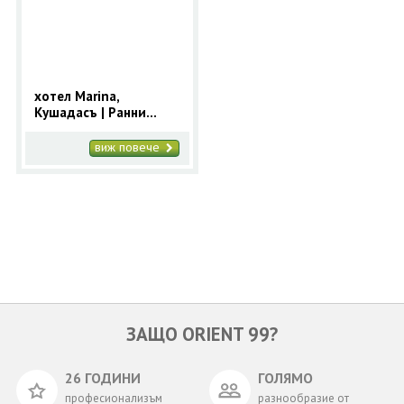
ОЩЕ
ЗА НАС
КОНТАКТИ
ФИРМЕНИ ДОКУМЕНТИ
хотел Marina,
Кушадасъ | Ранни
0700 144 34
Запитване
записвания за 2025
Кушадасъ с 9 нощувки
виж повече
ПОСЛЕДВАЙТЕ НИ
ЗАЩО ORIENT 99?
26 ГОДИНИ
ГОЛЯМО
професионализъм
разнообразие от