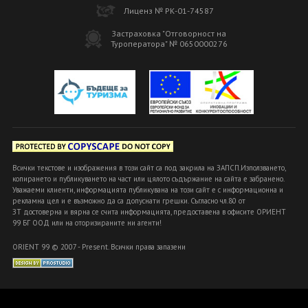
Лиценз № РК-01-74587
Застраховка "Отговорност на
Туроператора" № 0650000276
Всички текстове и изображения в този сайт са под закрила на ЗАПСП.Използването,
копирането и публикуването на част или цялото съдържание на сайта е забранено.
Уважаеми клиенти, информацията публикувана на този сайт е с информационна и
рекламна цел и е възможно да са допуснати грешки. Съгласно чл.80 от
ЗТ достоверна и вярна се счита информацията, предоставена в офисите ОРИЕНТ
99 БГ ООД или на оторизираните ни агенти!
ORIENT 99 © 2007 - Present. Всички права запазени