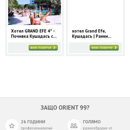
ОЩЕ
ЗА НАС
КОНТАКТИ
ФИРМЕНИ ДОКУМЕНТИ
Хотел GRAND EFE 4* -
хотел Grand Efe,
Почивка Кушадасъ с
Кушадасъ | Ранни
0700 144 34
Запитване
автобус 7 нощувки
записвания 2025 за
Лято 2026
Кушадасъ с 9 нощувки
виж повече
виж повече
ПОСЛЕДВАЙТЕ НИ
ЗАЩО ORIENT 99?
26 ГОДИНИ
ГОЛЯМО
професионализъм
разнообразие от