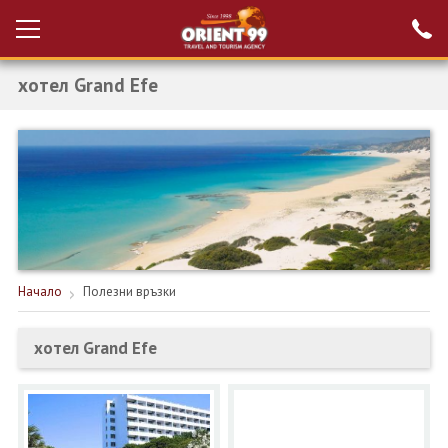
хотел Grand Efe
Проверка на
Вход за агенти
резервация
РАННИ ЗАПИСВАНИЯ ТУРЦИЯ
НОВА ГОДИНА ТУРЦИЯ
НОВА ГОДИНА
ПОЧИВКИ
Начало
Полезни връзки
КРУИЗИ
хотел Grand Efe
ЕКЗОТИКА
ЕКСКУРЗИИ