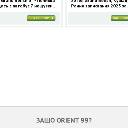
 Grand Belish 5* - Почивка
хотел Grand Belish, Кушад
асъ с автобус 7 нощувки
Ранни записвания 2025 за
2026
Кушадасъ с 9 нощувки
виж повече
виж по
ЗАЩО ORIENT 99?