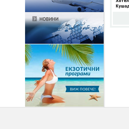
Хотел
Кушад
Лято 