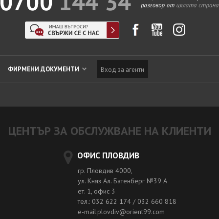
ФИРМЕНИ ДОКУМЕНТИ
Вход за агенти
ЦЕНТЪР ЗА ОБСЛУЖВАНЕ НА КЛИЕНТИ
ОФИС ПЛОВДИВ
гр. Пловдив 4000,
ул. Княз Ал. Батенберг №39 A
ет. 1, офис 3
тел.: 032 622 174 / 032 660 818
e-mail:plovdiv@orient99.com