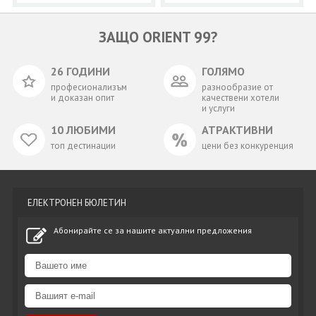
ЗАЩО ORIENT 99?
26 ГОДИНИ
ГОЛЯМО
професионализъм
разнообразие от
и доказан опит
качествени хотели
и услуги
10 ЛЮБИМИ
АТРАКТИВНИ
топ дестинации
цени без конкуренция
ЕЛЕКТРОНЕН БЮЛЕТИН
Абонирайте се за нашите актуални предложения