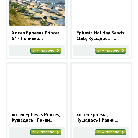
ОЩЕ
ЗА НАС
КОНТАКТИ
ФИРМЕНИ ДОКУМЕНТИ
Хотел Ephesus Princes
Ephesia Holiday Beach
5* - Почивка
Club, Кушадасъ |
0700 144 34
Запитване
Кушадасъ с автобус 7
Ранни записвания
нощувки 2025
2025 за Кушадасъ с 9
виж повече
виж повече
нощувки
ПОСЛЕДВАЙТЕ НИ
хотел Ephesus Princes,
хотел Ephesia,
Кушадасъ | Ранни
Кушадасъ | Ранни
записвания 2025 за
записвания 2025 за
Кушадасъ с 9 нощувки
Кушадасъ с 9 нощувки
виж повече
виж повече