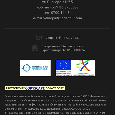
ул. Пионерска №35
моб.тел: +359 88 8700082
тел.: 0700 144 34
e-mail:velingrad@orient99.com
Лиценз № РК-01-74587
Застраховка "Отговорност на
Туроператора" № 0650000276
Всички текстове и изображения в този сайт са под закрила на ЗАПСП.Използването,
копирането и публикуването на част или цялото съдържание на сайта е забранено.
Уважаеми клиенти, информацията публикувана на този сайт е с информационна и
рекламна цел и е възможно да са допуснати грешки. Съгласно чл.80 от
ЗТ достоверна и вярна се счита информацията, предоставена в офисите ОРИЕНТ