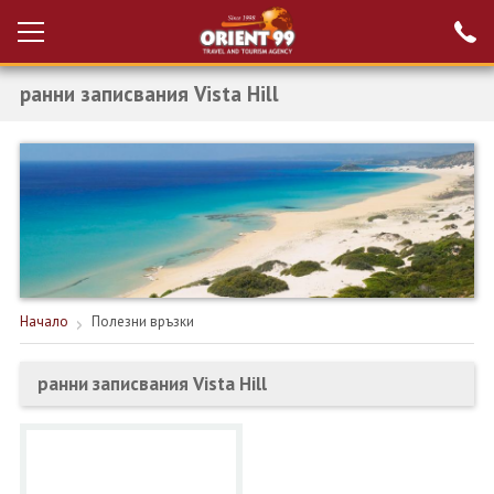
ранни записвания Vista Hill
Проверка на
Вход за агенти
резервация
РАННИ ЗАПИСВАНИЯ ТУРЦИЯ
НОВА ГОДИНА ТУРЦИЯ
НОВА ГОДИНА
ПОЧИВКИ
Начало
Полезни връзки
КРУИЗИ
ранни записвания Vista Hill
ЕКЗОТИКА
ЕКСКУРЗИИ