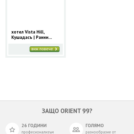
ОЩЕ
ЗА НАС
КОНТАКТИ
ФИРМЕНИ ДОКУМЕНТИ
хотел Vista Hill,
Кушадасъ | Ранни
0700 144 34
Запитване
записвания 2025 за
Кушадасъ с 9 нощувки
виж повече
ПОСЛЕДВАЙТЕ НИ
ЗАЩО ORIENT 99?
26 ГОДИНИ
ГОЛЯМО
професионализъм
разнообразие от