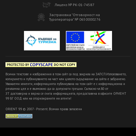
Лиценз № РК-01-74587
Застраховка "Отговорност на
Туроператора" № 0650000276
Всички текстове и изображения в този сайт са под закрила на ЗАПСП.Използването,
копирането и публикуването на част или цялото съдържание на сайта е забранено.
Уважаеми клиенти, информацията публикувана на този сайт е с информационна и
рекламна цел и е възможно да са допуснати грешки. Съгласно чл.80 от
ЗТ достоверна и вярна се счита информацията, предоставена в офисите ОРИЕНТ
99 БГ ООД или на оторизираните ни агенти!
ORIENT 99 © 2007 - Present. Всички права запазени