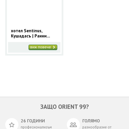
ОЩЕ
ЗА НАС
КОНТАКТИ
ФИРМЕНИ ДОКУМЕНТИ
хотел Sentinus,
Кушадасъ | Ранни
0700 144 34
Запитване
записвания 2025 за
Кушадасъ с 9 нощувки
виж повече
ПОСЛЕДВАЙТЕ НИ
ЗАЩО ORIENT 99?
26 ГОДИНИ
ГОЛЯМО
професионализъм
разнообразие от