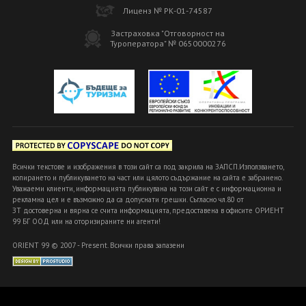
Лиценз № РК-01-74587
Застраховка "Отговорност на
Туроператора" № 0650000276
Всички текстове и изображения в този сайт са под закрила на ЗАПСП.Използването,
копирането и публикуването на част или цялото съдържание на сайта е забранено.
Уважаеми клиенти, информацията публикувана на този сайт е с информационна и
рекламна цел и е възможно да са допуснати грешки. Съгласно чл.80 от
ЗТ достоверна и вярна се счита информацията, предоставена в офисите ОРИЕНТ
99 БГ ООД или на оторизираните ни агенти!
ORIENT 99 © 2007 - Present. Всички права запазени