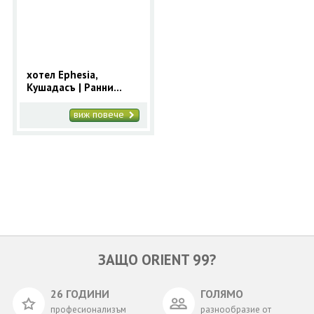
ОЩЕ
ЗА НАС
КОНТАКТИ
ФИРМЕНИ ДОКУМЕНТИ
хотел Ephesia,
Кушадасъ | Ранни
0700 144 34
Запитване
записвания 2025 за
Кушадасъ с 9 нощувки
виж повече
ПОСЛЕДВАЙТЕ НИ
ЗАЩО ORIENT 99?
26 ГОДИНИ
ГОЛЯМО
професионализъм
разнообразие от