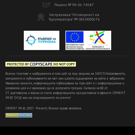
Лиценз № РК-01-74587
Застраховка "Отговорност на
Туроператора" № 0650000276
Всички текстове и изображения в този сайт са под закрила на ЗАПСП.Използването,
копирането и публикуването на част или цялото съдържание на сайта е забранено.
Уважаеми клиенти, информацията публикувана на този сайт е с информационна и
рекламна цел и е възможно да са допуснати грешки. Съгласно чл.80 от
ЗТ достоверна и вярна се счита информацията, предоставена в офисите ОРИЕНТ
99 БГ ООД или на оторизираните ни агенти!
ORIENT 99 © 2007 - Present. Всички права запазени