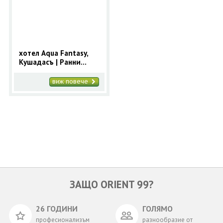
ОЩЕ
ЗА НАС
КОНТАКТИ
ФИРМЕНИ ДОКУМЕНТИ
хотел Aqua Fantasy,
Кушадасъ | Ранни
0700 144 34
Запитване
записвания 2025 за
Кушадасъ с 9 нощувки
виж повече
ПОСЛЕДВАЙТЕ НИ
ЗАЩО ORIENT 99?
26 ГОДИНИ
ГОЛЯМО
професионализъм
разнообразие от