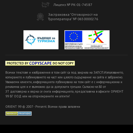
Лиценз № РК-01-74587
Застраховка "Отговорност на
Туроператора" № 0650000276
Всички текстове и изображения в този сайт са под закрила на ЗАПСП.Използването,
копирането и публикуването на част или цялото съдържание на сайта е забранено.
Уважаеми клиенти, информацията публикувана на този сайт е с информационна и
рекламна цел и е възможно да са допуснати грешки. Съгласно чл.80 от
ЗТ достоверна и вярна се счита информацията, предоставена в офисите ОРИЕНТ
99 БГ ООД или на оторизираните ни агенти!
ORIENT 99 © 2007 - Present. Всички права запазени