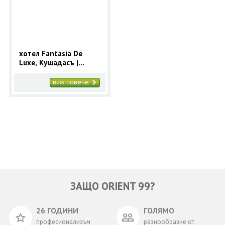
ОЩЕ
ЗА НАС
КОНТАКТИ
ФИРМЕНИ ДОКУМЕНТИ
хотел Fantasia De
Luxe, Кушадасъ |
0700 144 34
Запитване
Ранни записвания
2025 за Кушадасъ с 9
виж повече
нощувки
ПОСЛЕДВАЙТЕ НИ
ЗАЩО ORIENT 99?
26 ГОДИНИ
ГОЛЯМО
професионализъм
разнообразие от