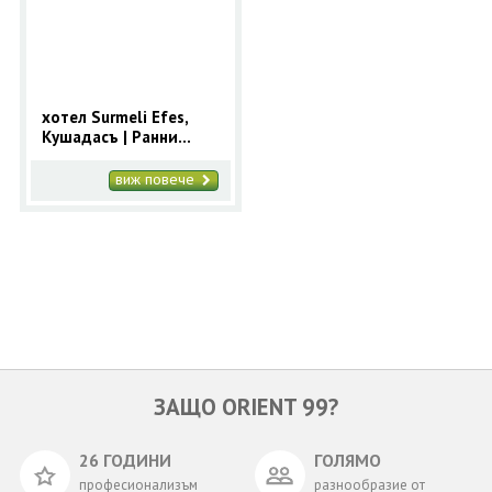
ОЩЕ
ЗА НАС
КОНТАКТИ
ФИРМЕНИ ДОКУМЕНТИ
хотел Surmeli Efes,
Кушадасъ | Ранни
0700 144 34
Запитване
записвания 2025 за
Кушадасъ с 9 нощувки
виж повече
ПОСЛЕДВАЙТЕ НИ
ЗАЩО ORIENT 99?
26 ГОДИНИ
ГОЛЯМО
професионализъм
разнообразие от