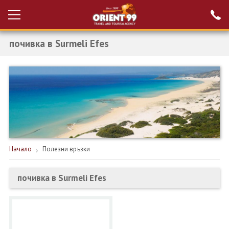
почивка в Surmeli Efes
Проверка на
Вход за агенти
резервация
РАННИ ЗАПИСВАНИЯ ТУРЦИЯ
НОВА ГОДИНА ТУРЦИЯ
НОВА ГОДИНА
ПОЧИВКИ
Начало
Полезни връзки
КРУИЗИ
почивка в Surmeli Efes
ЕКЗОТИКА
ЕКСКУРЗИИ