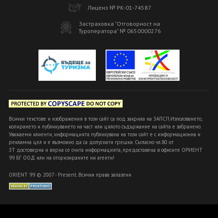
Лиценз № РК-01-74587
Застраховка "Отговорност на
Туроператора" № 0650000276
Всички текстове и изображения в този сайт са под закрила на ЗАПСП.Използването,
копирането и публикуването на част или цялото съдържание на сайта е забранено.
Уважаеми клиенти, информацията публикувана на този сайт е с информационна и
рекламна цел и е възможно да са допуснати грешки. Съгласно чл.80 от
ЗТ достоверна и вярна се счита информацията, предоставена в офисите ОРИЕНТ
99 БГ ООД или на оторизираните ни агенти!
ORIENT 99 © 2007 - Present. Всички права запазени