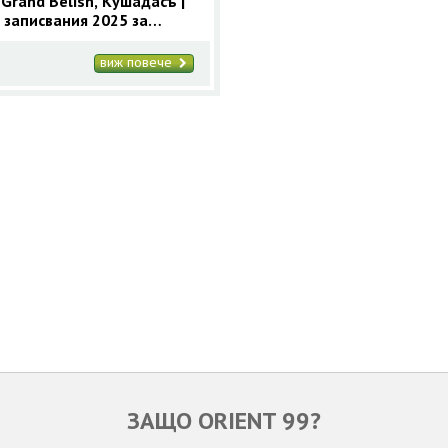
 Grand Belish, Кушадасъ |
 записвания 2025 за
асъ с 9 нощувки
виж повече
ЗАЩО ORIENT 99?