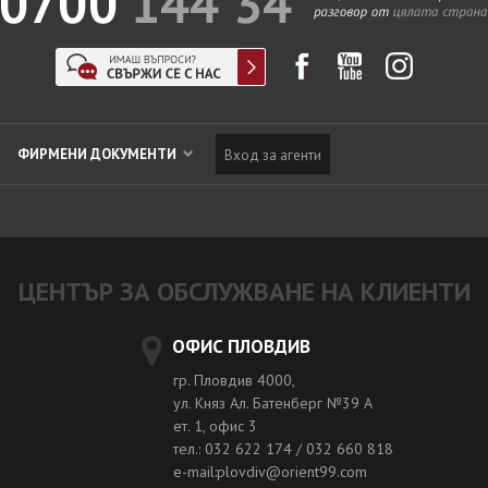
ФИРМЕНИ ДОКУМЕНТИ
Вход за агенти
ЦЕНТЪР ЗА ОБСЛУЖВАНЕ НА КЛИЕНТИ
ОФИС ПЛОВДИВ
гр. Пловдив 4000,
ул. Княз Ал. Батенберг №39 A
ет. 1, офис 3
тел.: 032 622 174 / 032 660 818
e-mail:plovdiv@orient99.com