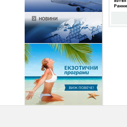
хотел
Ранни
Кушад