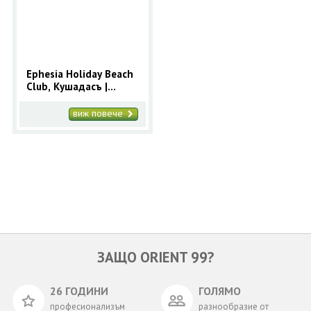
ОЩЕ
ЗА НАС
КОНТАКТИ
ФИРМЕНИ ДОКУМЕНТИ
Ephesia Holiday Beach
Club, Кушадасъ |
0700 144 34
Запитване
Ранни записвания
2025 за Кушадасъ с 9
виж повече
нощувки
ПОСЛЕДВАЙТЕ НИ
ЗАЩО ORIENT 99?
26 ГОДИНИ
ГОЛЯМО
професионализъм
разнообразие от