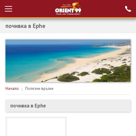
почивка в Ephe
Проверка на
Вход за агенти
резервация
РАННИ ЗАПИСВАНИЯ ТУРЦИЯ
НОВА ГОДИНА ТУРЦИЯ
НОВА ГОДИНА
ПОЧИВКИ
Начало
Полезни връзки
КРУИЗИ
почивка в Ephe
ЕКЗОТИКА
ЕКСКУРЗИИ