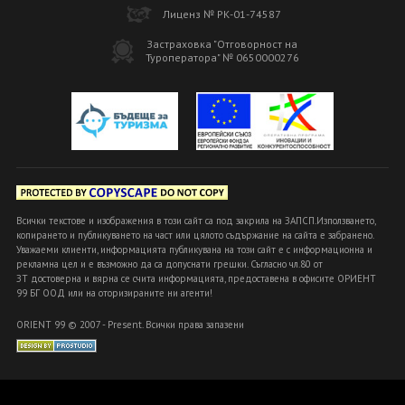
Лиценз № РК-01-74587
Застраховка "Отговорност на
Туроператора" № 0650000276
Всички текстове и изображения в този сайт са под закрила на ЗАПСП.Използването,
копирането и публикуването на част или цялото съдържание на сайта е забранено.
Уважаеми клиенти, информацията публикувана на този сайт е с информационна и
рекламна цел и е възможно да са допуснати грешки. Съгласно чл.80 от
ЗТ достоверна и вярна се счита информацията, предоставена в офисите ОРИЕНТ
99 БГ ООД или на оторизираните ни агенти!
ORIENT 99 © 2007 - Present. Всички права запазени