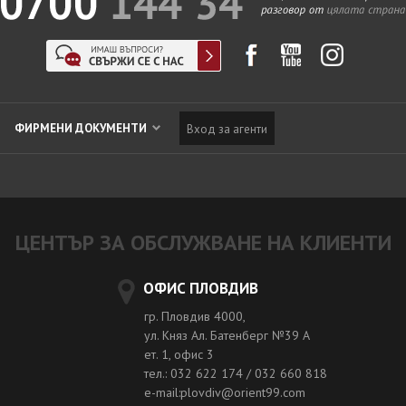
ФИРМЕНИ ДОКУМЕНТИ
Вход за агенти
ЦЕНТЪР ЗА ОБСЛУЖВАНЕ НА КЛИЕНТИ
ОФИС ПЛОВДИВ
гр. Пловдив 4000,
ул. Княз Ал. Батенберг №39 A
ет. 1, офис 3
тел.: 032 622 174 / 032 660 818
e-mail:plovdiv@orient99.com