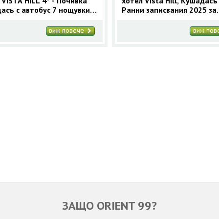
 VISTA HILL 4* - Почивка
хотел Vista Hill, Кушадасъ 
асъ с автобус 7 нощувки
Ранни записвания 2025 за
2026
Кушадасъ с 9 нощувки
виж повече
виж по
ЗАЩО ORIENT 99?