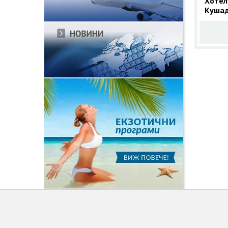
Хотел
Кушад
Лято 