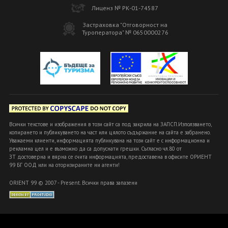
Лиценз № РК-01-74587
Застраховка "Отговорност на
Туроператора" № 0650000276
Всички текстове и изображения в този сайт са под закрила на ЗАПСП.Използването,
копирането и публикуването на част или цялото съдържание на сайта е забранено.
Уважаеми клиенти, информацията публикувана на този сайт е с информационна и
рекламна цел и е възможно да са допуснати грешки. Съгласно чл.80 от
ЗТ достоверна и вярна се счита информацията, предоставена в офисите ОРИЕНТ
99 БГ ООД или на оторизираните ни агенти!
ORIENT 99 © 2007 - Present. Всички права запазени