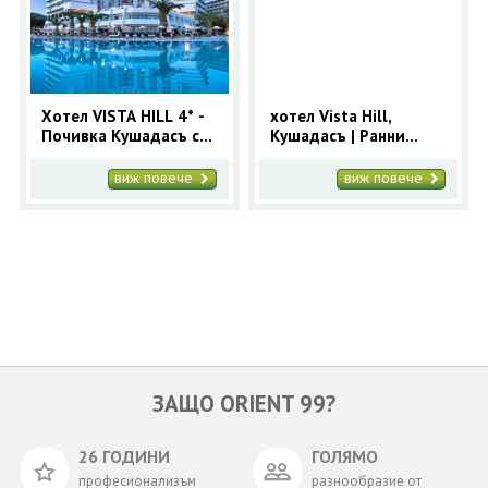
ОЩЕ
ЗА НАС
КОНТАКТИ
ФИРМЕНИ ДОКУМЕНТИ
Хотел VISTA HILL 4* -
хотел Vista Hill,
Почивка Кушадасъ с
Кушадасъ | Ранни
0700 144 34
Запитване
автобус 7 нощувки
записвания 2025 за
Лято 2026
Кушадасъ с 9 нощувки
виж повече
виж повече
ПОСЛЕДВАЙТЕ НИ
ЗАЩО ORIENT 99?
26 ГОДИНИ
ГОЛЯМО
професионализъм
разнообразие от