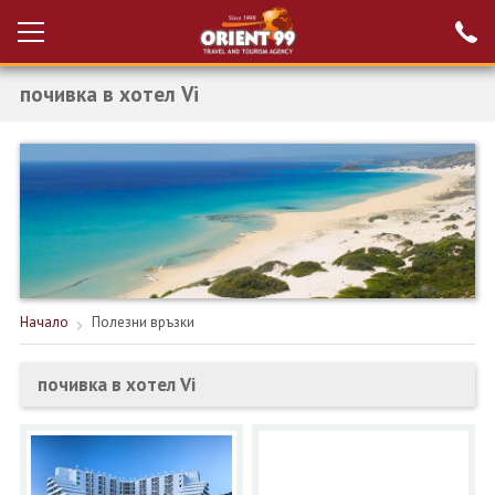
почивка в хотел Vi
Проверка на
Вход за агенти
резервация
РАННИ ЗАПИСВАНИЯ ТУРЦИЯ
НОВА ГОДИНА ТУРЦИЯ
НОВА ГОДИНА
ПОЧИВКИ
Начало
Полезни връзки
КРУИЗИ
почивка в хотел Vi
ЕКЗОТИКА
ЕКСКУРЗИИ