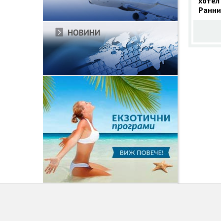
хотел
Ранни
Кушад