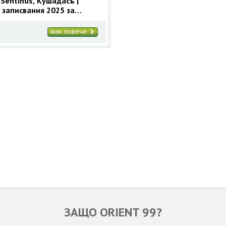
 Sentinus, Кушадасъ |
 записвания 2025 за
асъ с 9 нощувки
виж повече
ЗАЩО ORIENT 99?