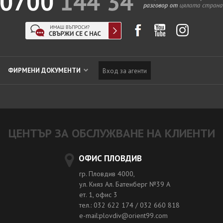
ФИРМЕНИ ДОКУМЕНТИ
Вход за агенти
ЦЕНТЪР ЗА ОБСЛУЖВАНЕ НА КЛИЕНТИ
ОФИС ПЛОВДИВ
гр. Пловдив 4000,
ул. Княз Ал. Батенберг №39 A
ет. 1, офис 3
тел.: 032 622 174 / 032 660 818
e-mail:plovdiv@orient99.com