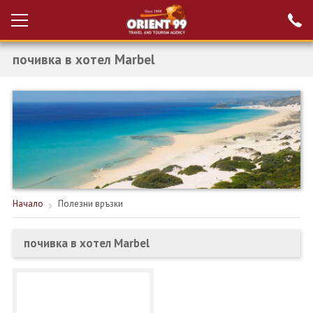
почивка в хотел Marbel
Проверка на
Вход за агенти
резервация
РАННИ ЗАПИСВАНИЯ ТУРЦИЯ
НОВА ГОДИНА ТУРЦИЯ
НОВА ГОДИНА
ПОЧИВКИ
Начало
Полезни връзки
КРУИЗИ
почивка в хотел Marbel
ЕКЗОТИКА
ЕКСКУРЗИИ