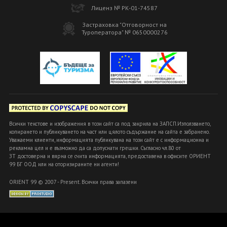
Лиценз № РК-01-74587
Застраховка "Отговорност на
Туроператора" № 0650000276
Всички текстове и изображения в този сайт са под закрила на ЗАПСП.Използването,
копирането и публикуването на част или цялото съдържание на сайта е забранено.
Уважаеми клиенти, информацията публикувана на този сайт е с информационна и
рекламна цел и е възможно да са допуснати грешки. Съгласно чл.80 от
ЗТ достоверна и вярна се счита информацията, предоставена в офисите ОРИЕНТ
99 БГ ООД или на оторизираните ни агенти!
ORIENT 99 © 2007 - Present. Всички права запазени