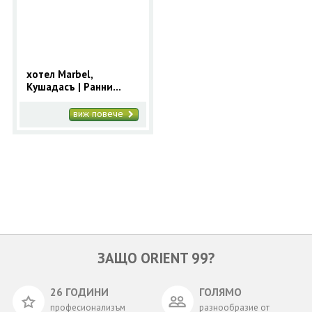
ОЩЕ
ЗА НАС
КОНТАКТИ
ФИРМЕНИ ДОКУМЕНТИ
хотел Marbel,
Кушадасъ | Ранни
0700 144 34
Запитване
записвания за 2025
Кушадасъ с 9 нощувки
виж повече
ПОСЛЕДВАЙТЕ НИ
ЗАЩО ORIENT 99?
26 ГОДИНИ
ГОЛЯМО
професионализъм
разнообразие от