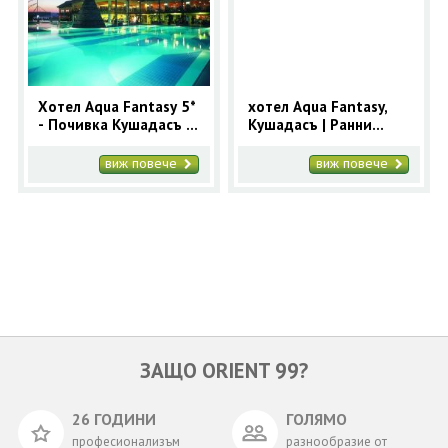
ОЩЕ
ЗА НАС
КОНТАКТИ
ФИРМЕНИ ДОКУМЕНТИ
Хотел Aqua Fantasy 5*
хотел Aqua Fantasy,
- Почивка Кушадасъ с
Кушадасъ | Ранни
0700 144 34
Запитване
автобус 7 нощувки
записвания 2025 за
Лято 2026
Кушадасъ с 9 нощувки
виж повече
виж повече
ПОСЛЕДВАЙТЕ НИ
ЗАЩО ORIENT 99?
26 ГОДИНИ
ГОЛЯМО
професионализъм
разнообразие от