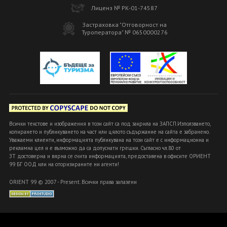
Лиценз № РК-01-74587
Застраховка "Отговорност на
Туроператора" № 0650000276
Всички текстове и изображения в този сайт са под закрила на ЗАПСП.Използването,
копирането и публикуването на част или цялото съдържание на сайта е забранено.
Уважаеми клиенти, информацията публикувана на този сайт е с информационна и
рекламна цел и е възможно да са допуснати грешки. Съгласно чл.80 от
ЗТ достоверна и вярна се счита информацията, предоставена в офисите ОРИЕНТ
99 БГ ООД или на оторизираните ни агенти!
ORIENT 99 © 2007 - Present. Всички права запазени