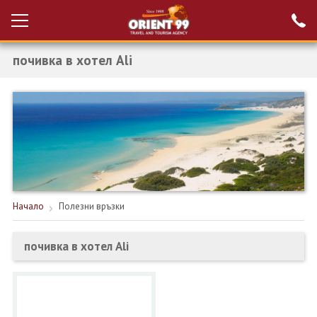
почивка в хотел Ali
Проверка на
Вход за агенти
резервация
РАННИ ЗАПИСВАНИЯ ТУРЦИЯ
НОВА ГОДИНА ТУРЦИЯ
НОВА ГОДИНА
ПОЧИВКИ
Начало
Полезни връзки
КРУИЗИ
почивка в хотел Ali
ЕКЗОТИКА
ЕКСКУРЗИИ