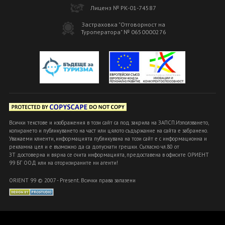
Лиценз № РК-01-74587
Застраховка "Отговорност на
Туроператора" № 0650000276
Всички текстове и изображения в този сайт са под закрила на ЗАПСП.Използването,
копирането и публикуването на част или цялото съдържание на сайта е забранено.
Уважаеми клиенти, информацията публикувана на този сайт е с информационна и
рекламна цел и е възможно да са допуснати грешки. Съгласно чл.80 от
ЗТ достоверна и вярна се счита информацията, предоставена в офисите ОРИЕНТ
99 БГ ООД или на оторизираните ни агенти!
ORIENT 99 © 2007 - Present. Всички права запазени