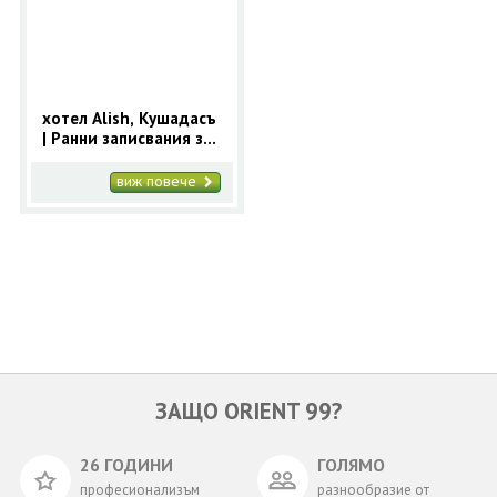
ОЩЕ
ЗА НАС
КОНТАКТИ
ФИРМЕНИ ДОКУМЕНТИ
хотел Alish, Кушадасъ
| Ранни записвания за
0700 144 34
Запитване
2025 Кушадасъ с 9
нощувки
виж повече
ПОСЛЕДВАЙТЕ НИ
ЗАЩО ORIENT 99?
26 ГОДИНИ
ГОЛЯМО
професионализъм
разнообразие от