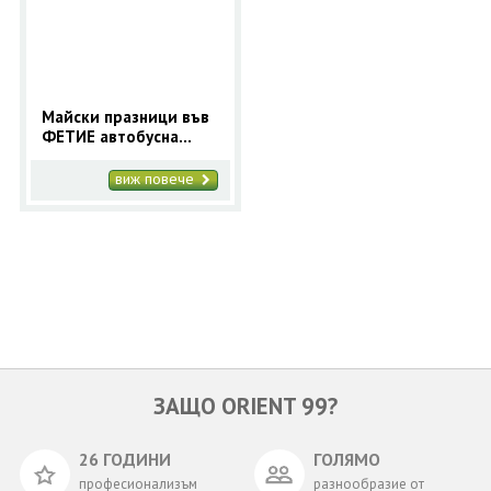
ОЩЕ
ЗА НАС
КОНТАКТИ
ФИРМЕНИ ДОКУМЕНТИ
Майски празници във
ФЕТИЕ автобусна
0700 144 34
Запитване
програма с 5 нощувки
- Orient 99
виж повече
ПОСЛЕДВАЙТЕ НИ
ЗАЩО ORIENT 99?
26 ГОДИНИ
ГОЛЯМО
професионализъм
разнообразие от