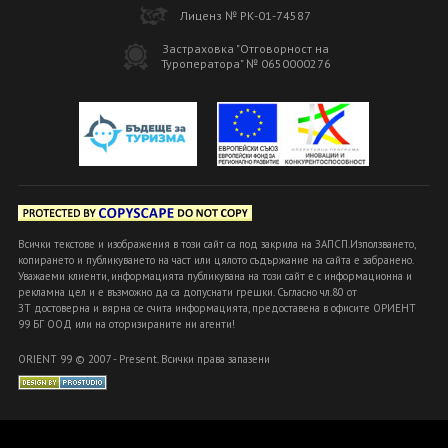
Лиценз № РК-01-74587
Застраховка "Отговорност на
Туроператора" № 0650000276
Всички текстове и изображения в този сайт са под закрила на ЗАПСП.Използването,
копирането и публикуването на част или цялото съдържание на сайта е забранено.
Уважаеми клиенти, информацията публикувана на този сайт е с информационна и
рекламна цел и е възможно да са допуснати грешки. Съгласно чл.80 от
ЗТ достоверна и вярна се счита информацията, предоставена в офисите ОРИЕНТ
99 БГ ООД или на оторизираните ни агенти!
ORIENT 99 © 2007 - Present. Всички права запазени