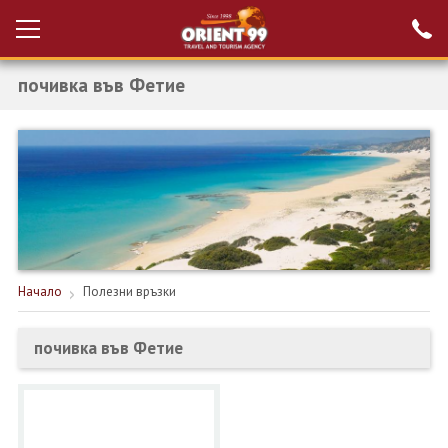
почивка във Фетие
Проверка на
Вход за агенти
резервация
РАННИ ЗАПИСВАНИЯ ТУРЦИЯ
НОВА ГОДИНА ТУРЦИЯ
НОВА ГОДИНА
ПОЧИВКИ
Начало
Полезни връзки
КРУИЗИ
почивка във Фетие
ЕКЗОТИКА
ЕКСКУРЗИИ