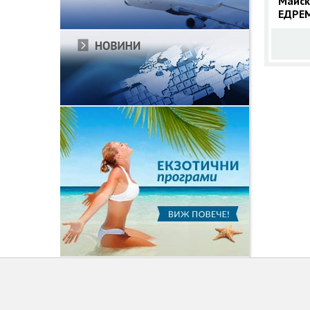
Майск
ЕДРЕМ
с 5 но