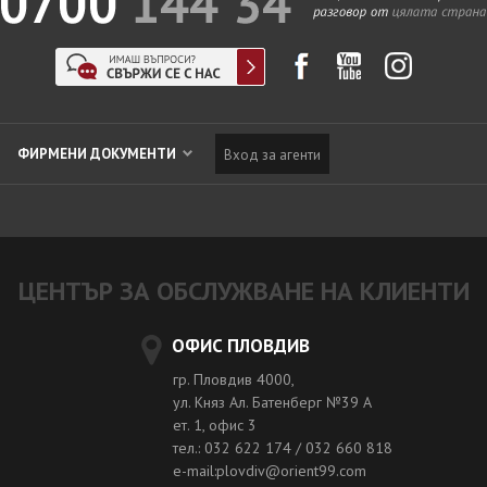
ФИРМЕНИ ДОКУМЕНТИ
Вход за агенти
ЦЕНТЪР ЗА ОБСЛУЖВАНЕ НА КЛИЕНТИ
ОФИС ПЛОВДИВ
гр. Пловдив 4000,
ул. Княз Ал. Батенберг №39 A
ет. 1, офис 3
тел.: 032 622 174 / 032 660 818
e-mail:plovdiv@orient99.com