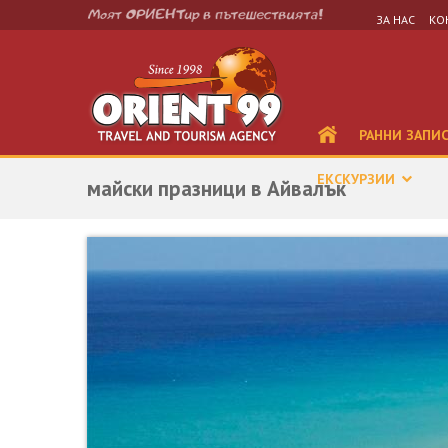
ЗА НАС
КО
РАННИ ЗАПИ
ЕКСКУРЗИИ
майски празници в Айвалък