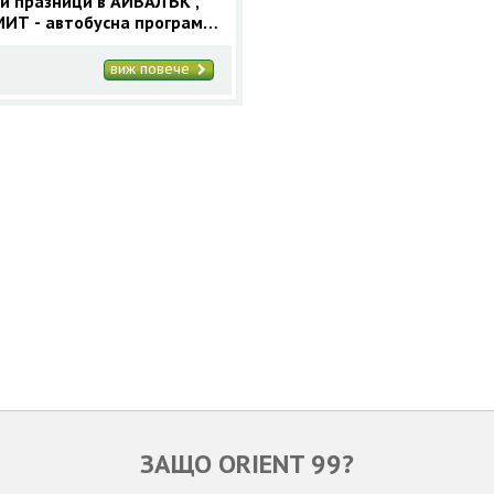
и празници в АЙВАЛЪК ,
ИТ - автобусна програма
щувки - Orient 99
виж повече
ЗАЩО ORIENT 99?