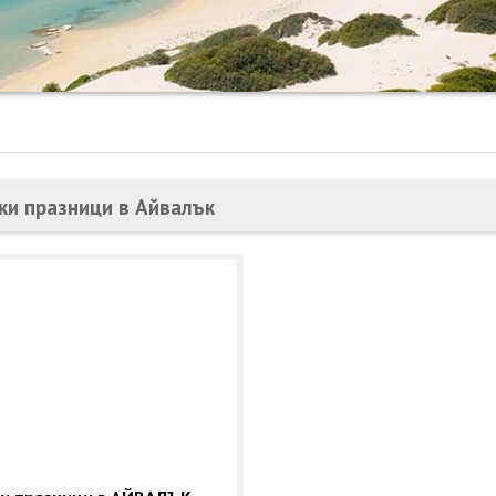
ки празници в Айвалък