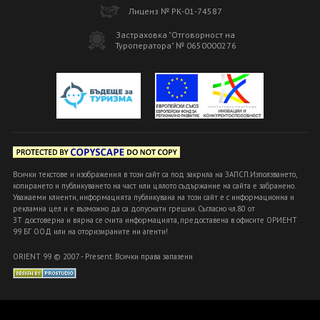
Лиценз № РК-01-74587
Застраховка "Отговорност на
Туроператора" № 0650000276
Всички текстове и изображения в този сайт са под закрила на ЗАПСП.Използването,
копирането и публикуването на част или цялото съдържание на сайта е забранено.
Уважаеми клиенти, информацията публикувана на този сайт е с информационна и
рекламна цел и е възможно да са допуснати грешки. Съгласно чл.80 от
ЗТ достоверна и вярна се счита информацията, предоставена в офисите ОРИЕНТ
99 БГ ООД или на оторизираните ни агенти!
ORIENT 99 © 2007 - Present. Всички права запазени