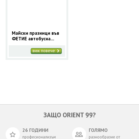
ОЩЕ
ЗА НАС
КОНТАКТИ
ФИРМЕНИ ДОКУМЕНТИ
Майски празници във
ФЕТИЕ автобусна
0700 144 34
Запитване
програма с 5 нощувки
- Orient 99
виж повече
ПОСЛЕДВАЙТЕ НИ
ЗАЩО ORIENT 99?
26 ГОДИНИ
ГОЛЯМО
професионализъм
разнообразие от