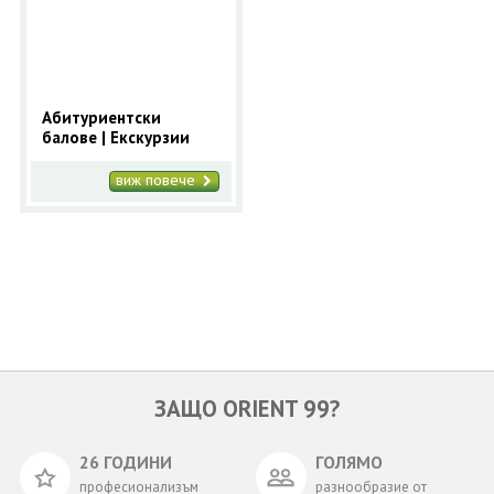
ОЩЕ
ЗА НАС
КОНТАКТИ
ФИРМЕНИ ДОКУМЕНТИ
Абитуриентски
балове | Екскурзии
0700 144 34
Запитване
виж повече
ПОСЛЕДВАЙТЕ НИ
ЗАЩО ORIENT 99?
26 ГОДИНИ
ГОЛЯМО
професионализъм
разнообразие от