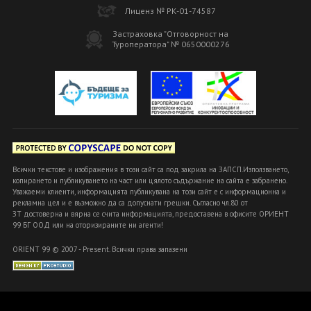
Лиценз № РК-01-74587
Застраховка "Отговорност на
Туроператора" № 0650000276
Всички текстове и изображения в този сайт са под закрила на ЗАПСП.Използването,
копирането и публикуването на част или цялото съдържание на сайта е забранено.
Уважаеми клиенти, информацията публикувана на този сайт е с информационна и
рекламна цел и е възможно да са допуснати грешки. Съгласно чл.80 от
ЗТ достоверна и вярна се счита информацията, предоставена в офисите ОРИЕНТ
99 БГ ООД или на оторизираните ни агенти!
ORIENT 99 © 2007 - Present. Всички права запазени