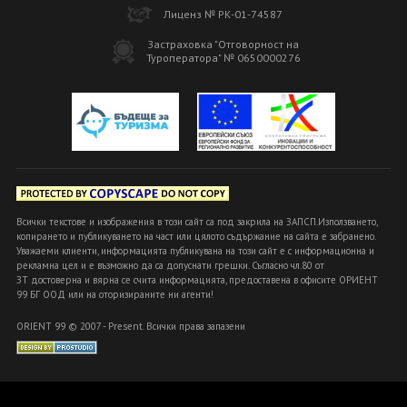
Лиценз № РК-01-74587
Застраховка "Отговорност на
Туроператора" № 0650000276
Всички текстове и изображения в този сайт са под закрила на ЗАПСП.Използването,
копирането и публикуването на част или цялото съдържание на сайта е забранено.
Уважаеми клиенти, информацията публикувана на този сайт е с информационна и
рекламна цел и е възможно да са допуснати грешки. Съгласно чл.80 от
ЗТ достоверна и вярна се счита информацията, предоставена в офисите ОРИЕНТ
99 БГ ООД или на оторизираните ни агенти!
ORIENT 99 © 2007 - Present. Всички права запазени