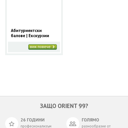
ОЩЕ
ЗА НАС
КОНТАКТИ
ФИРМЕНИ ДОКУМЕНТИ
Абитуриентски
балове | Екскурзии
0700 144 34
Запитване
виж повече
ПОСЛЕДВАЙТЕ НИ
ЗАЩО ORIENT 99?
26 ГОДИНИ
ГОЛЯМО
професионализъм
разнообразие от