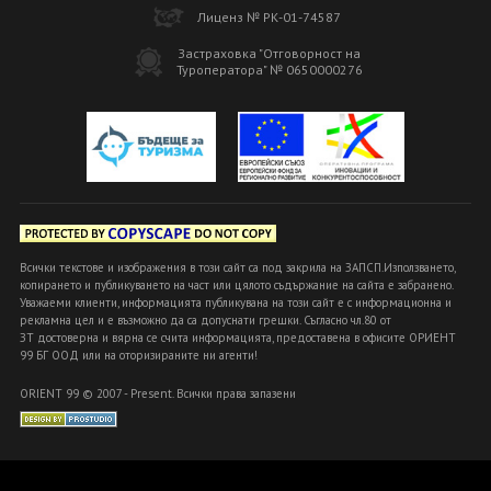
Лиценз № РК-01-74587
Застраховка "Отговорност на
Туроператора" № 0650000276
Всички текстове и изображения в този сайт са под закрила на ЗАПСП.Използването,
копирането и публикуването на част или цялото съдържание на сайта е забранено.
Уважаеми клиенти, информацията публикувана на този сайт е с информационна и
рекламна цел и е възможно да са допуснати грешки. Съгласно чл.80 от
ЗТ достоверна и вярна се счита информацията, предоставена в офисите ОРИЕНТ
99 БГ ООД или на оторизираните ни агенти!
ORIENT 99 © 2007 - Present. Всички права запазени