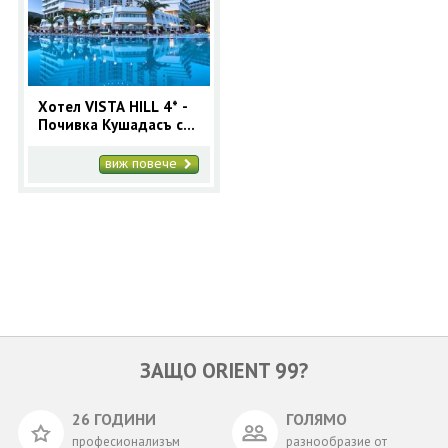
ОЩЕ
ЗА НАС
КОНТАКТИ
ФИРМЕНИ ДОКУМЕНТИ
Хотел VISTA HILL 4* -
Почивка Кушадасъ с
0700 144 34
Запитване
автобус 7 нощувки
Лято 2026
виж повече
ПОСЛЕДВАЙТЕ НИ
ЗАЩО ORIENT 99?
26 ГОДИНИ
ГОЛЯМО
професионализъм
разнообразие от