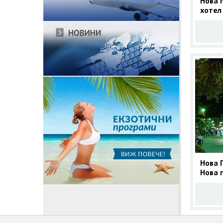
Нова 
хотел 
нощув
Нова 
Нова 
- 4 н