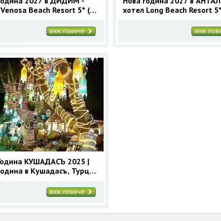
година 2027 в ДИДИМ -
Нова година 2027 в АНТАЛ
Venosa Beach Resort 5* (4
хотел Long Beach Resort 5*
ки) | Нова година в Турция
нощувки)
виж повече
виж по
Година КУШАДАСЪ 2025 |
година в Кушадасъ, Турция
ощувки
виж повече