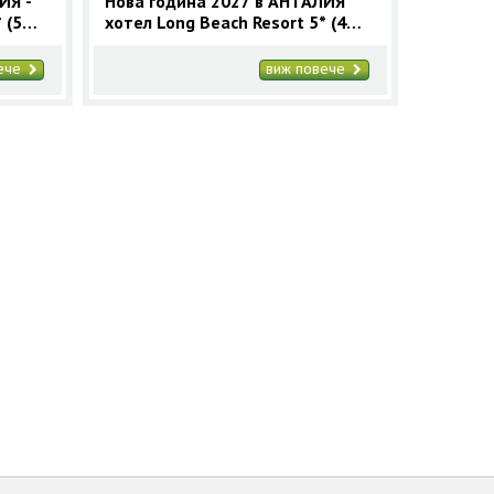
ИЯ -
Нова година 2027 в АНТАЛИЯ
 (5
хотел Long Beach Resort 5* (4
нощувки)
вече
виж повече