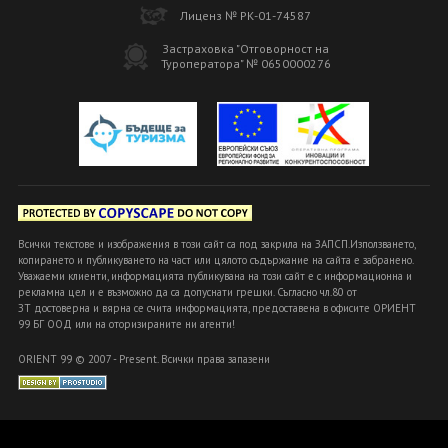
Лиценз № РК-01-74587
Застраховка "Отговорност на
Туроператора" № 0650000276
Всички текстове и изображения в този сайт са под закрила на ЗАПСП.Използването,
копирането и публикуването на част или цялото съдържание на сайта е забранено.
Уважаеми клиенти, информацията публикувана на този сайт е с информационна и
рекламна цел и е възможно да са допуснати грешки. Съгласно чл.80 от
ЗТ достоверна и вярна се счита информацията, предоставена в офисите ОРИЕНТ
99 БГ ООД или на оторизираните ни агенти!
ORIENT 99 © 2007 - Present. Всички права запазени