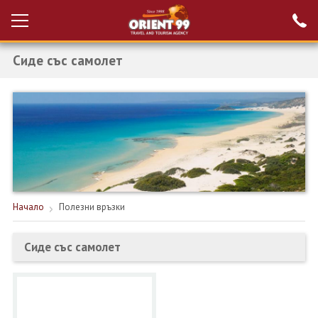
Сиде със самолет
Проверка на
Вход за агенти
резервация
РАННИ ЗАПИСВАНИЯ ТУРЦИЯ
НОВА ГОДИНА ТУРЦИЯ
НОВА ГОДИНА
ПОЧИВКИ
Начало
Полезни връзки
КРУИЗИ
Сиде със самолет
ЕКЗОТИКА
ЕКСКУРЗИИ