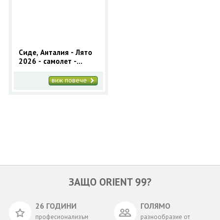
ОЩЕ
ЗА НАС
КОНТАКТИ
ФИРМЕНИ ДОКУМЕНТИ
Сиде, Анталия - Лято
2026 - самолет -
0700 144 34
Запитване
полет от София
виж повече
ПОСЛЕДВАЙТЕ НИ
ЗАЩО ORIENT 99?
26 ГОДИНИ
ГОЛЯМО
професионализъм
разнообразие от