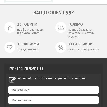
ЗАЩО ORIENT 99?
26 ГОДИНИ
ГОЛЯМО
професионализъм
разнообразие от
и доказан опит
качествени хотели
и услуги
10 ЛЮБИМИ
АТРАКТИВНИ
топ дестинации
цени без конкуренция
ЕЛЕКТРОНЕН БЮЛЕТИН
Абонирайте се за нашите актуални предложения