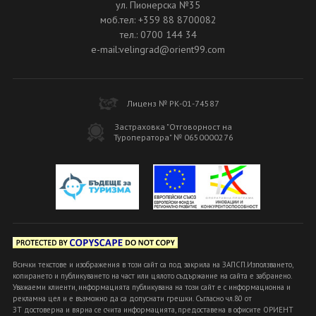
ул. Пионерска №35
моб.тел: +359 88 8700082
тел.: 0700 144 34
e-mail:velingrad@orient99.com
Лиценз № РК-01-74587
Застраховка "Отговорност на
Туроператора" № 0650000276
Всички текстове и изображения в този сайт са под закрила на ЗАПСП.Използването,
копирането и публикуването на част или цялото съдържание на сайта е забранено.
Уважаеми клиенти, информацията публикувана на този сайт е с информационна и
рекламна цел и е възможно да са допуснати грешки. Съгласно чл.80 от
ЗТ достоверна и вярна се счита информацията, предоставена в офисите ОРИЕНТ