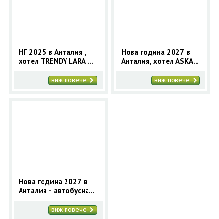
ОЩЕ
ЗА НАС
КОНТАКТИ
ФИРМЕНИ ДОКУМЕНТИ
НГ 2025 в Анталия ,
Нова година 2027 в
хотел TRENDY LARA 5*
Анталия, хотел ASKA
0700 144 34
Запитване
с автобус
LARA RESORT&SPA 5* -
автобус
виж повече
виж повече
ПОСЛЕДВАЙТЕ НИ
Нова година 2027 в
Анталия - автобусна
програма за 4
нощувки
виж повече