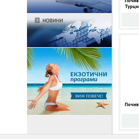
Почив
Турци
прогр
Почив