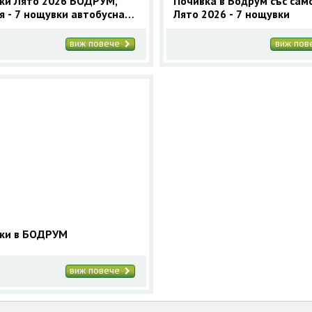
ки Лято 2026 БОДРУМ,
Почивка в Бодрум със сам
я - 7 нощувки автобусна
Лято 2026 - 7 нощувки
ама
виж повече
виж по
ки в БОДРУМ
виж повече