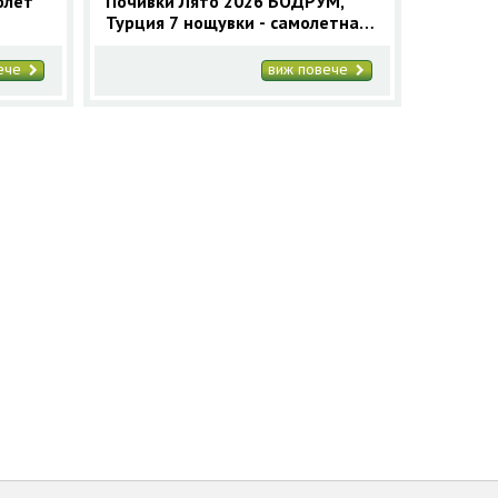
олет
Почивки Лято 2026 БОДРУМ,
Турция 7 нощувки - самолетна
програма
вече
виж повече